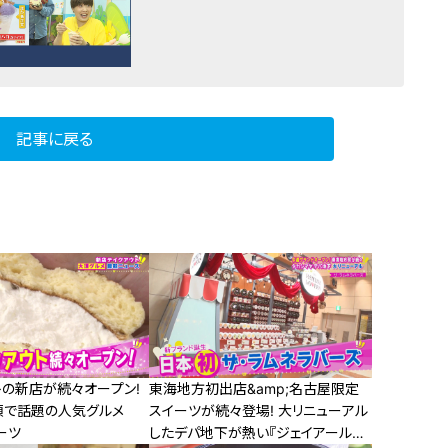
記事に戻る
トの新店が続々オープン!
東海地方初出店&amp;名古屋限定
須で話題の人気グルメ
スイーツが続々登場! 大リニューアル
ーツ
したデパ地下が熱い『ジェイアール名