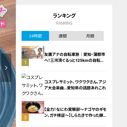
ランキング
RANKING
24時間
週間
月間
友廣アナの自転車旅｜愛知・蒲郡市
へ！三河湾ぐるっと125kmの自転車
1
旅！【チャント！特集】
コスプレサミット、ワクワクさん、アジ
ア大会楽曲…愛知県の話題あれこれ
【全力！なにわ実験部～ナゴヤのギモ
ン、ガチ検証～】しらたきで作った豚
3
バラミンチの油そば