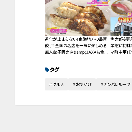
進化が止まらない！東海地方の最新
魚太郎＆麵
餃子！全国の名店を一気に楽しめる
業態に初挑
無人餃子販売店&amp;JAXAも食べ
マ町中華！【
た！フリーズドライ餃子
タグ
グルメ
おでかけ
ガンバレルーヤ