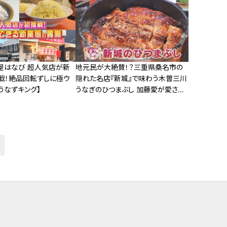
古屋タカシマヤ』
屋はなび 超人気店が新
地元民が大絶賛！？三重県桑名市の
戦！絶品回転ずしに極ウ
隠れた名店『新城』で味わう木曽三川
うなずキング】
うなぎのひつまぶし 加藤愛が愛され
フードを徹底調査