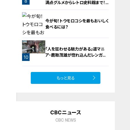
8
満点グルメからレトロ史料館まで！
愛知・東海市の感動スポット3選
今が旬！トウモロコシを最もおいしく
食べるには？
「人を狂わせる魅力がある」道マニ
ア・鹿取茂雄が惚れ込んだレンガの
9
10
橋梁とは？未公開の道3選
もっと見る
CBCニュース
CBC NEWS