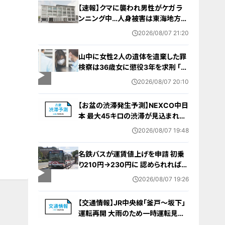
【速報】クマに襲われ男性がケガ ラ
ンニング中…人身被害は東海地方で
今シーズン初めて 岐阜県高山市
2026/08/07 21:20
山中に女性2人の遺体を遺棄した罪
検察は36歳女に懲役3年を求刑 ｢遺
棄時に近くに居続けたこと自体が重
2026/08/07 20:10
要な寄与｣ 女は｢黙秘します｣弁護側
は無罪主張
【お盆の渋滞発生予測】NEXCO中日
本 最大45キロの渋滞が見込まれる
区間も… 中央道・東名・新東名・東名
2026/08/07 19:48
阪道・伊勢湾岸道・北陸道など 一覧
（8月7日～16日）
名鉄バスが運賃値上げを申請 初乗
り210円→230円に 認められれば
12月から全路線で平均1割程度の値
2026/08/07 19:26
上げへ 人件費増や燃料価格の高止
まりが理由
【交通情報】JR中央線「釜戸～坂下」
運転再開 大雨のため一時運転見合
わせ