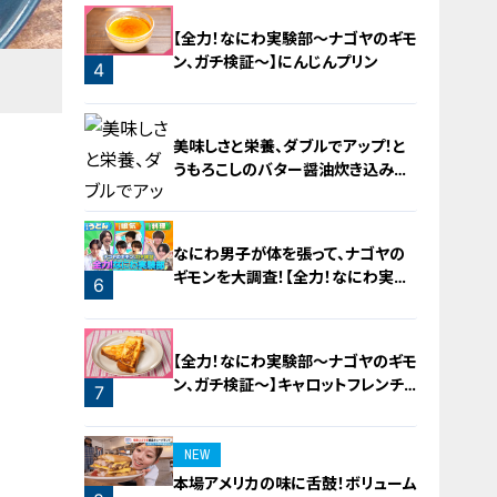
2
【全力！なにわ実験部～ナゴヤのギモ
ン、ガチ検証～】にんじんプリン
4
美味しさと栄養、ダブルでアップ！と
うもろこしのバター醤油炊き込みご
飯
なにわ男子が体を張って、ナゴヤの
ギモンを大調査！【全力！なにわ実験
6
部～ナゴヤのギモン、ガチ検証～】
5
【全力！なにわ実験部～ナゴヤのギモ
ン、ガチ検証～】キャロットフレンチ
7
ロースト
NEW
本場アメリカの味に舌鼓！ボリューム