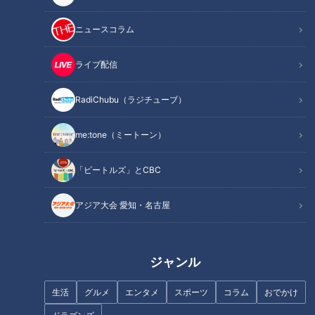
記事に戻る
ニュースコラム
この記事を見たあなたへのおすすめ
ライブ配信
RadiChubu（ラジチューブ）
me:tone（ミートーン）
猛暑の日に食べたい！東海地方
「ビートルズ」とCBC
夏に食べたい！健康パワー盛り
の極上“ひんやりスイーツ”を実
だくさんの食材とは！？
食リポート
アジア大会 愛知・名古屋
ジャンル
火は不要！旬のチンゲン菜を使
ったレシピ「やみつきコーンな
生活
グルメ
エンタメ
スポーツ
コラム
おでかけ
長時間煮込まなくてもレンジ一
チンゲン菜」