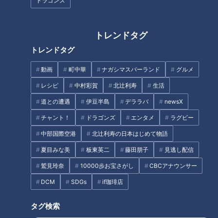
つで簡単に作れる「焼豚」！？
ドラゴンズ
カルディ店員が選ぶベスト３を
紹介
トレンドタグ
トレンドタグ
動画
町中華
ナガシマスパーランド
グルメ
和・洋・中の70種類が食べ放
夏でも人気の「かにすき」！？
レシピ
中村彩賀
北辻利寿
生活
題！？「伊良湖オーシャンリゾ
愛知・一宮市の名物グルメ＆三
ート」が親子で楽しめるホテル
道との遭遇
伊豆半島
デララバ
newsX
重・桑名市の「焼きたて安永
にリニューアル！
餅」を調査！
チャント！
ドラゴンズ
エンタメ
ラグビー
タグ
中部国際空港
北辻利寿の日本はじめて物語
夏目みな美
板東英二
藤田朋子
見逃し配信
グルメ
チャント！
ラーメン
台湾ラーメン
愛知
鷲見玲奈
10000歩お宝さがし
CBCアナウンサー
DCM
SDGs
if珈琲店
オススメ関連コンテンツ
タグ検索