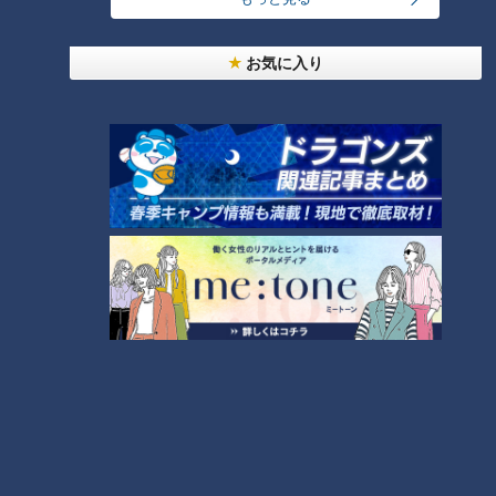
24時間
週間
月間
お気に入り
友廣アナの自転車旅｜愛知・蒲郡市へ！三河湾ぐる
っと125kmの自転車旅！【チャント！特集】
1
盛り放題のモーニングが「400円」！？人気すぎて
客殺到 名古屋＆岐阜の「激安モーニング」とは？
2
大学のサークルで増える？複数のスポーツを融合さ
せた「ピックルボール」
300円でパン食べ放題も！？岐阜のおすすめ激安モ
ーニング３店を紹介！
4