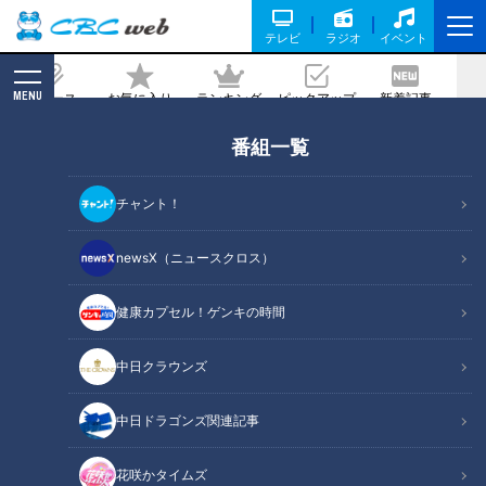
テレビ
ラジオ
イベント
MENU
ニュース
お気に入り
ランキング
ピックアップ
新着記事
CBC MAGAZINE
番組一覧
キーワードは“とじ“！？味の決め手は大
将のやさしさ！常連客に愛され続ける
チャント！
「玉子とじらーめん」
newsX（ニュースクロス）
記事に戻る
健康カプセル！ゲンキの時間
中日クラウンズ
中日ドラゴンズ関連記事
花咲かタイムズ