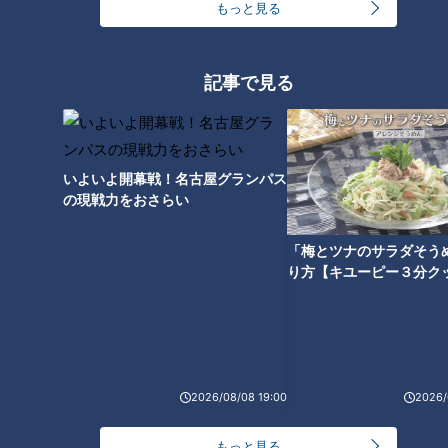
もっと見る
通常サイズの約2倍？！ 【エビ
がデカすぎ！！】常連客が溺愛
記事で見る
する謎だらけの「シャーレン
飯」とは？
いよいよ開幕戦！名古屋グランパス
の現戦力をおさらい
「梅とツナのサラダそう
り方【キユーピー３分ク
2026/08/08 19:00
2026/
ランキング
RANKING
もっと見る