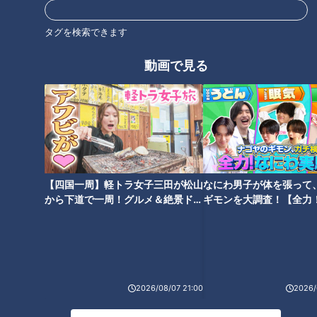
タグを検索できます
動画で見る
【二大ラーメン誌が厳選！】東
「残ったのはオレだけ」甘～い
海地方の今食べるべき「至高の
タレがクセになるうまさ！ 【中
一杯」とは
華料理店で愛されるカツ丼】と
は
【四国一周】軽トラ女子三田が松山
なにわ男子が体を張って
から下道で一周！グルメ＆絶景ドラ
ギモンを大調査！【全力
イブ⑳
験部～ナゴヤのギモン、
ドラゴンズファンだけじゃな
本国でバズってる中華スイーツ
～】
い！愛され続ける今池の町中華
も発見！ 【名古屋・大須の最新
【ピカイチ】の魅力
海外スイーツ】を実食リポート
2026/08/07 21:00
2026/