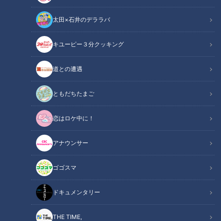
太田×石井のデララバ
キユーピー３分クッキング
CBCテレビ『チャント！』
道との遭遇
この記事の画像
（全6枚）
ともだちたまご
恋はロケ中に！
アナウンサー
ゴゴスマ
ドキュメンタリー
THE TIME,