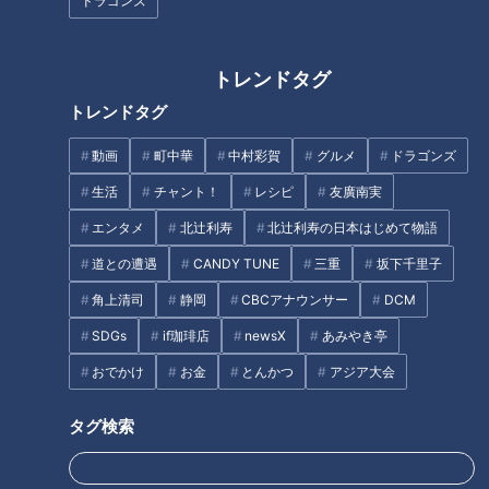
名古屋の初夏を彩る13,000発の
ドラゴンズ
花火！待ちに待った２年ぶりの
開催「名港水上芸術花火」チケ
ットは5/1（木）12:00から一般
トレンドタグ
販売（第2次）スタート！
トレンドタグ
動画
町中華
中村彩賀
グルメ
ドラゴンズ
生活
チャント！
レシピ
友廣南実
まるで宝石箱のような超豪華お
エンタメ
北辻利寿
北辻利寿の日本はじめて物語
重が話題！黄葉に染まる愛知県
デパートのゴールド売場に行っ
稲沢市を紅しょうががぶらり旅
道との遭遇
CANDY TUNE
三重
坂下千里子
てみた！魅惑の輝きに手は届く
角上清司
静岡
CBCアナウンサー
DCM
のか？【デパチャン】
SDGs
if珈琲店
newsX
あみやき亭
おでかけ
お金
とんかつ
アジア大会
タグ検索
超巨大!直径50cmニューヨーク