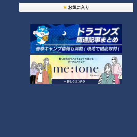
お気に入り
ランキング
RANKING
24時間
週間
月間
【全力！なにわ実験部～ナゴヤのギモン、ガチ検証
～】しらたきで作った豚バラミンチの油そば