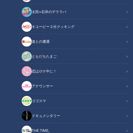
太田×石井のデララバ
キユーピー３分クッキング
道との遭遇
CBCテレビ：画像『チャント！』
ともだちたまご
この記事の画像
（全8枚）
恋はロケ中に！
アナウンサー
ゴゴスマ
ドキュメンタリー
THE TIME,