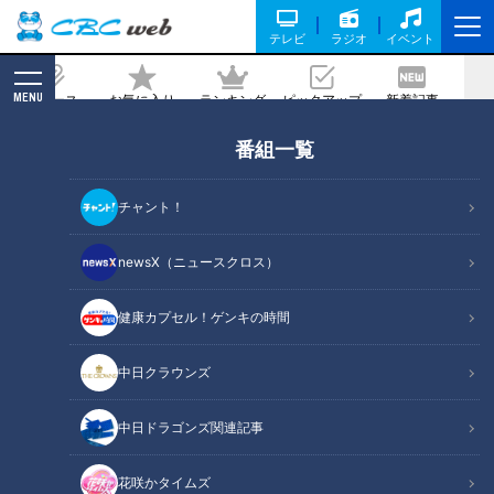
テレビ
ラジオ
イベント
MENU
ニュース
お気に入り
ランキング
ピックアップ
新着記事
CBC MAGAZINE
番組一覧
シャッター音が鳴り響く！棚田に広がる
約1000個のろうそくの灯りにうっと
チャント！
り…岐阜県・恵那市の「田の神様灯祭
り」
newsX（ニュースクロス）
健康カプセル！ゲンキの時間
記事に戻る
中日クラウンズ
中日ドラゴンズ関連記事
花咲かタイムズ