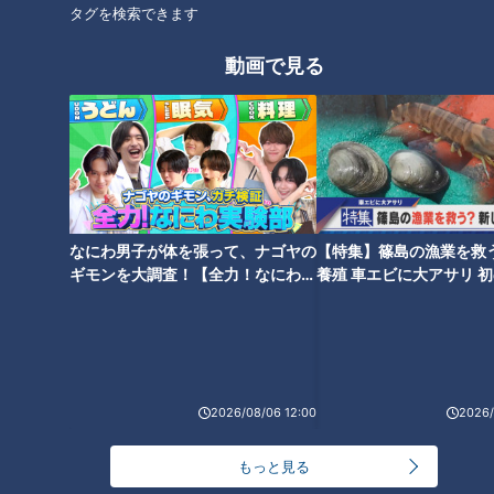
スタイルピザが味わえる話題の
タグを検索できます
デパートのカリスマ外商員が選
スポット!
ぶ、男をアゲるギフト！爆上げ
動画で見る
なるか？【デパチャン】
タグ
生活
チャント！
寺坂頼我
なにわ男子が体を張って、ナゴヤの
【特集】篠島の漁業を救
オススメ関連コンテンツ
ギモンを大調査！【全力！なにわ実
養殖 車エビに大アサリ 
験部～ナゴヤのギモン、ガチ検証
【newsX】
～】
2026/08/06 12:00
2026/
鬼のような眼差しにゾッ…！鬼
5tの山車を担ぎ上げる！ハプニ
もっと見る
教官の厳しい稽古に奮闘 愛知
ングが伝統になった奇祭 愛