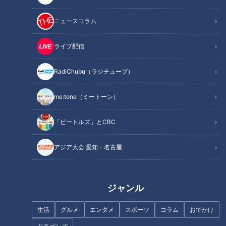
ニュースコラム
記事に戻る
ライブ配信
この記事を見たあなたへのおすすめ
RadiChubu（ラジチューブ）
me:tone（ミートーン）
「ビートルズ」とCBC
名古屋の初夏を彩る13,000発の
花火！待ちに待った２年ぶりの
アジア大会 愛知・名古屋
開催「名港水上芸術花火」チケ
ットは5/1（木）12:00から一般
販売（第2次）スタート！
ジャンル
生活
グルメ
エンタメ
スポーツ
コラム
おでかけ