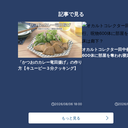
県・岡崎市の「神明宮例大祭」
知・知立市「知立まつり」【チ
で舞踊を披露する3歳の女の子
ャント！】
に密着
記事で見る
蒸し暑い夜こそ“長袖・長ズボン
オカルトコレクター田中
のパジャマ”！？夏でも長袖をオ
600体に部屋を奪われ寝
まもなく猛暑予想の夏がやって
ススメする理由とは？
下？
来る！人気米コシヒカリの受難
「かつおのカレー竜田揚げ」の作り
方【キユーピー３分クッキング】
と農家の暑さ対策
2026/08/06 18:00
2026/
「蚊」に刺されないための対策
もっと見る
を体を張って実験 ポイントは
「足のにおい」？