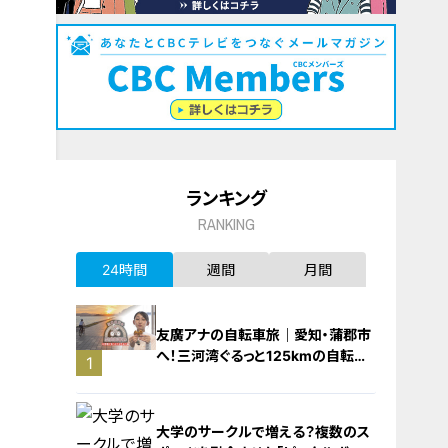
ランキング
RANKING
24時間
週間
月間
友廣アナの自転車旅｜愛知・蒲郡市
へ！三河湾ぐるっと125kmの自転車
1
旅！【チャント！特集】
大学のサークルで増える？複数のス