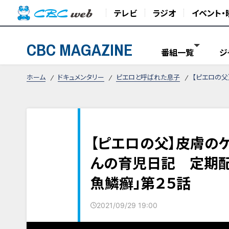
テレビ
ラジオ
イベント・
CBC MAGAZINE
番組一覧
ジ
ホーム
ドキュメンタリー
ピエロと呼ばれた息子
【ピエロの父
【ピエロの父】皮膚の
んの育児日記 定期配
魚鱗癬」第２５話
2021/09/29 19:00