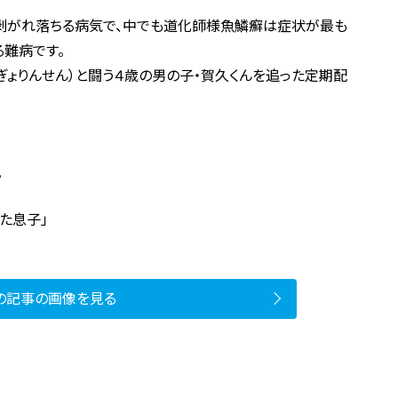
、剥がれ落ちる病気で、中でも道化師様魚鱗癬は症状が最も
る難病です。
ぎょりんせん）と闘う４歳の男の子・賀久くんを追った定期配
。
た息子」
の記事の画像を見る