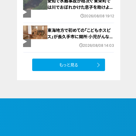
愛知で水難事故が相次ぐ 東栄町で
岐阜・高山市
は川でおぼれかけた息子を助けよう
とし父親が心肺停止の状態で搬送
2026/08/08 19:12
田原市ではサーフィン中に公務員の
男性（46）がおぼれ死亡
東海地方で初めての「こどもホスピ
ス」が長久手市に開所 小児がんなど
重い病気の子どもと家族を支える施
2026/08/08 14:03
設 利用料は無料 愛知の「長久手の
おうち」
もっと見る