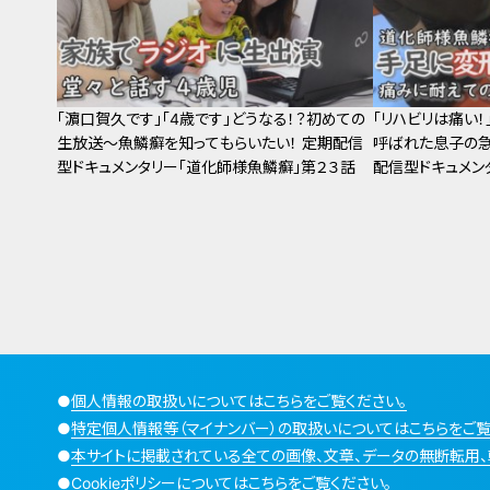
「濵口賀久です」「4歳です」どうなる！？初めての
「リハビリは痛い！
生放送～魚鱗癬を知ってもらいたい！ 定期配信
呼ばれた息子の急
型ドキュメンタリー「道化師様魚鱗癬」第２３話
配信型ドキュメン
話
●
個人情報の取扱いについてはこちらをご覧ください。
●
特定個人情報等（マイナンバー）の取扱いについてはこちらをご覧
●
本サイトに掲載されている全ての画像、文章、データの無断転用、
●
Cookieポリシーについてはこちらをご覧ください。