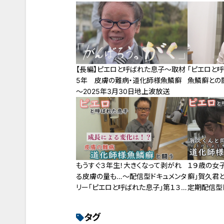
【長編】ピエロと呼ばれた息子～取材
「ピエロと
5年 皮膚の難病・道化師様魚鱗癬
魚鱗癬との
～2025年3月30日地上波放送
もうすぐ３年生！大きくなって剥がれ
１９歳の女
る皮膚の量も…～配信型ドキュメンタ
癬」賀久君と
リー「ピエロと呼ばれた息子」第１３４
定期配信型
話
と呼ばれた
タグ