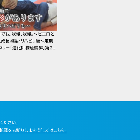
」でも‥我慢、我慢。～ピエロと
成長物語・リハビリ編～定期
タリー「道化師様魚鱗癬」第２２
ください。
転載をお断りします。詳しくはこちら。