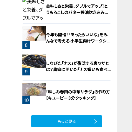
美味しさと栄養、ダブルでアップ！と
うもろこしのバター醤油炊き込みご
飯
今年も開催！「あったらいいな」をみ
んなで考える 小学生向けワークショ
8
ップを大府市で開催
7
しなびた「ナス」が復活する裏ワザと
は？農家に聞いた「ナス嫌いも食べ
9
られる」アイデアレシピを大公開
「味しみ春雨の中華サラダ」の作り方
【キユーピー３分クッキング】
10
もっと見る