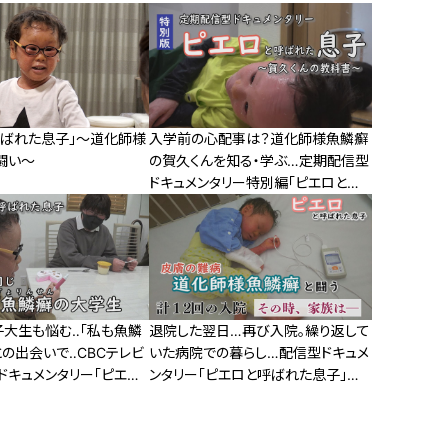
呼ばれた息子」～道化師様
入学前の心配事は？道化師様魚鱗癬
闘い～
の賀久くんを知る・学ぶ…定期配信型
ドキュメンタリー特別編「ピエロと呼
ばれた息子」
子大生も悩む‥「私も魚鱗
退院した翌日…再び入院。繰り返して
の出会いで‥CBCテレビ
いた病院での暮らし…配信型ドキュメ
ドキュメンタリー「ピエロ
ンタリー「ピエロと呼ばれた息子」第
息子」第３３話
120話