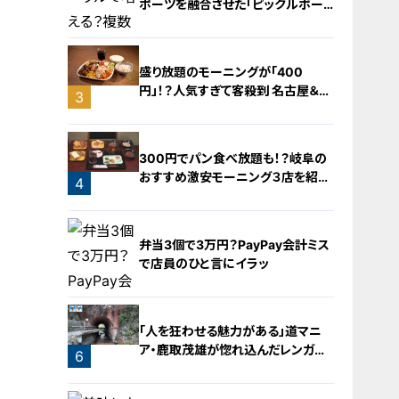
ポーツを融合させた「ピックルボー
ル」
盛り放題のモーニングが「400
円」！？人気すぎて客殺到 名古屋＆岐
3
阜の「激安モーニング」とは？
2
300円でパン食べ放題も！？岐阜の
おすすめ激安モーニング３店を紹
4
介！
弁当3個で3万円？PayPay会計ミス
で店員のひと言にイラッ
「人を狂わせる魅力がある」道マニ
ア・鹿取茂雄が惚れ込んだレンガの
6
橋梁とは？未公開の道3選
5