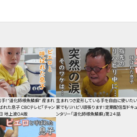
苦手！“道化師様魚鱗癬” 産まれ
生まれつき変形している手を自由に使いたい
ばれた息子 CBCテレビ「チャン
家でもリハビリ頑張ります！定期配信型ドキ
8日 地上波OA版
ンタリー「道化師様魚鱗癬」第２４話