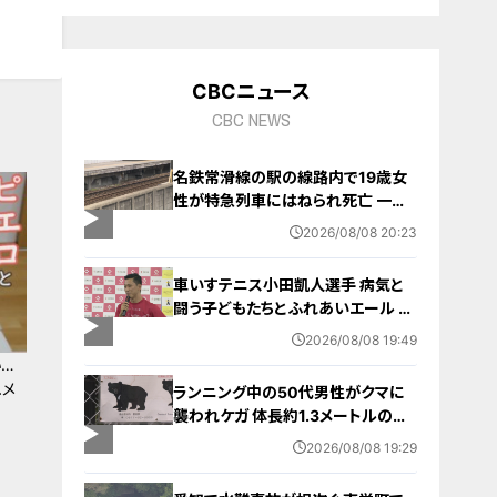
CBCニュース
CBC NEWS
名鉄常滑線の駅の線路内で19歳女
性が特急列車にはねられ死亡 一部
区間で一時運転見合わせに お盆休
2026/08/08 20:23
みで空港へ向かう旅行客に影響 愛
知・知多市
車いすテニス小田凱人選手 病気と
闘う子どもたちとふれあいエール ス
ポーツの楽しさ伝える 名古屋・緑区
2026/08/08 19:49
…
ュメ
ランニング中の50代男性がクマに
襲われケガ 体長約1.3メートルのツ
キノワグマに腕や足をかまれる 「つ
2026/08/08 19:29
いに出たかなという感じ」と近隣住
人 東海地方で今年度初の人身被害