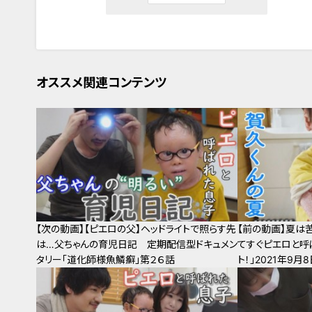
オススメ関連コンテンツ
【次の動画】【ピエロの父】ヘッドライトで照らす先
【前の動画】夏は
は…父ちゃんの育児日記 定期配信型ドキュメン
てすぐピエロと呼
タリー「道化師様魚鱗癬」第２６話
ト！」2021年9月