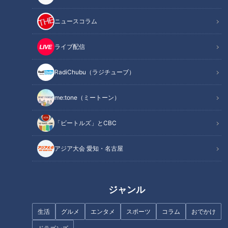
「孫にも食べさせたい」という思いからハラール認証を取
ニュースコラム
得
オススメ関連コンテンツ
ライブ配信
RadiChubu（ラジチューブ）
味のバリエーション8種類！甘いものから辛いも
のまで揃うから揚げ
me:tone（ミートーン）
「ビートルズ」とCBC
アジア大会 愛知・名古屋
ジャンル
生活
グルメ
エンタメ
スポーツ
コラム
おでかけ