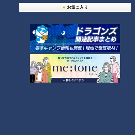
一枚一枚、手作業で肉を切りわけ、下処理を行っていきます
お気に入り
が、1切れ約50gと食べ応えのあるサイズ。切り分けた鶏肉に
入れるのが、香さん特製の秘伝のタレ！
こだわりのしょうゆをベースに、ニンニクやショウガを入れ、
煮立たせます。ここで、タレの味が変わらないようにするポイ
ントがあります。
（ハッピーからあげ178・稲葉香さん）
「少しずつ漬けダレを足して足して、熟成させています」
秘伝の漬けだれを継ぎ足していくことで、味のブレを防ぎ、深
みのある味わいになるといいます。
この秘伝の漬けダレを鶏肉に入れ、よく揉みこんで、しっかり
3日間寝かせます。作り置きはせず、必ず注文が入ってから衣
をつけて180度の油で3分半から4分、揚げて出来上がりです。