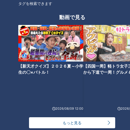
タグを検索できます
2011年、名古屋市北区で駄菓子屋として開業。当時、店で出
動画で見る
していたから揚げが評判となり、2019年東区に移転し現在か
ら揚げ店として営業しています。
お店を切り盛りするのは、大将の稲葉篤さんと味つけを担当す
る妻・香さん。5人の子どものうち長女と次女は店舗担当、元
自衛隊員の長男はキッチンカー担当。末っ子の三女は店の看板
【新天才クイズ】２０２６夏～小学
【四国一周】軽トラ女子
娘、会社勤めの次男も繁忙期には助っ人に加わるなど、家族み
生の〇×バトル！
から下道で一周！グルメ
んなで手伝っています。
イブ⑳
店のはじまりは大将が妻のから揚げに惚れ込んだ
こと 秘伝の漬けダレで勝負
2026/08/09 12:00
2026/
もっと見る