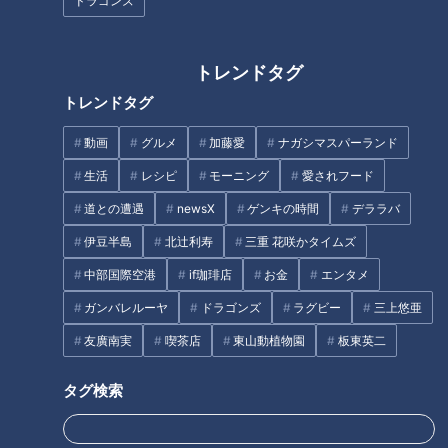
ドラゴンズ
CBCテレビ：画像 『チャント！』
トレンドタグ
商業施設などで人気を集めているキッチンカー「ハッピーから
トレンドタグ
あげ178」。一番人気は、外側はサクサク、そして中はジュー
シーな肉に特製の甘ダレを絡ませた「178だれ」です。
動画
グルメ
加藤愛
ナガシマスパーランド
生活
レシピ
モーニング
愛されフード
（お客さん）
「バラエティ豊かなので、ちょっと迷っちゃいます」
道との遭遇
newsX
ゲンキの時間
デララバ
伊豆半島
北辻利寿
三重 花咲かタイムズ
甘いのから辛いのまで味のバリエーションが豊富で、リピータ
中部国際空港
if珈琲店
お金
エンタメ
ーになる人が続出。女性に人気が高いレモンにハーブソルト、
ガンバレルーヤ
ドラゴンズ
ラグビー
三上悠亜
そこにたっぷりのチーズを合わせた「レモンチーズ」や、一度
食べたらクセになる特製チリソースとマヨネーズをかけた「チ
友廣南実
喫茶店
東山動植物園
板東英二
リマヨ」など。
タグ検索
キッチンカーだけでなく店舗もあり、タレのバリエーションは
キッチンカーで6種類、店舗では8種類です。