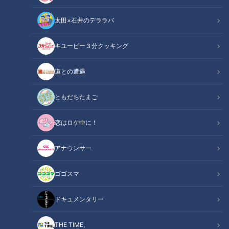
太田×石井のデララバ
チャント！
キユーピー３分クッキング
「チャント！」特集
道との遭遇
一度食べたら病みつきになると評判のから揚げがあります。外
の衣はカリッとしていて中の鶏肉はジューシーなから揚げは、
ともだちたまご
味のバリエーション豊かでお客さんもどれを買うか迷うほどで
恋はロケ中に！
す。作っているのは、5人の子どもがいる大家族！日本人だけ
でなく、外国人にも人気が！その秘密に迫りました。
アナウンサー
INDEX
ゴゴスマ
味のバリエーション8種類！甘いものから辛いものまで揃う
ドキュメンタリー
から揚げ
店のはじまりは大将が妻のから揚げに惚れ込んだこと 秘
THE TIME,
伝の漬けダレで勝負