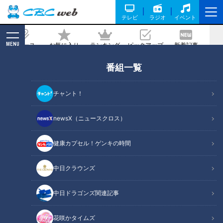
テレビ
ラジオ
イベント
MENU
ニュース
お気に入り
ランキング
ピックアップ
新着記事
CBC MAGAZINE
番組一覧
孫に食べさせたい！妻のから揚げでハラ
ール認定 大家族が経営するから揚げ店
チャント！
2022/10/13 17:16
2022年9月30日放送
newsX（ニュースクロス）
健康カプセル！ゲンキの時間
中日クラウンズ
中日ドラゴンズ関連記事
花咲かタイムズ