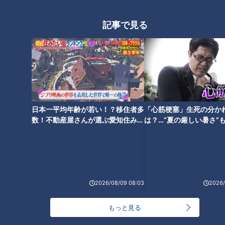
記事で見る
CBCテレビ：画像 『チャント！』
日本一平均年齢が若い！？移住者多
「心筋梗塞」生死の分か
数！不動産屋さんが選ぶ愛知住みた
は？…“夏の厳しい暑さ”
お店のはじまりは、大将・篤さんが妻・香さんのから揚げにほ
い街ランキング1位は？
に！発症前のキケンなサ
れ込んだことがきっかけでした。もちろん子どもたちも、香さ
法
んのから揚げが大好き。まさに稲葉家自慢のから揚げです。
店舗とキッチンカーで使っているのは、ブラジル産鶏モモ肉。
2026/08/09 08:03
2026/
一度の仕込みに120㎏使います。1人前200gで計算すると、お
よそ600食分です。
もっと見る