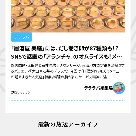
デララバ
「居酒屋 美膳」には、だし巻き卵が87種類も！？
SNSで話題の「アランチャ」のオムライスも！メニ
ューが増えすぎた人気店に迫る！
爆笑問題・太田光と石井亮次アナウンサーが、東海地方の定番を深掘りす
るバラエティ『太田×石井のデララバ』！今回は「料理がおいしくてメニュー
が増えすぎた人気店」特集。料理の腕がよく、サービス精神に溢...
デララバ編集局
2025.06.06
最新の放送アーカイブ