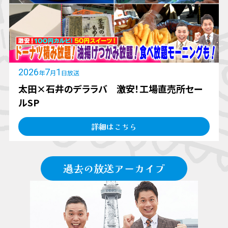
2026
7
1
年
月
日放送
太田×石井のデララバ 激安！工場直売所セー
ルSP
詳細はこちら
過去の放送アーカイブ