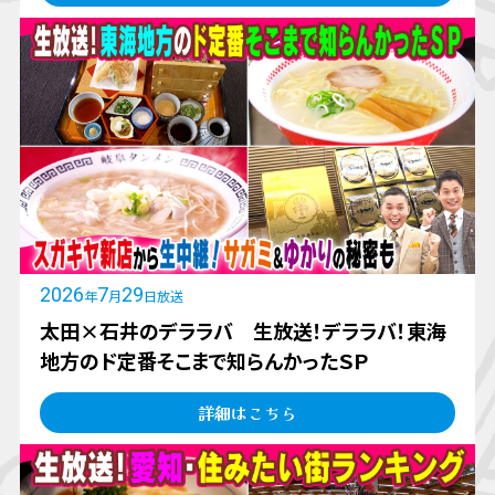
2026
7
29
年
月
日放送
太田×石井のデララバ 生放送！デララバ！東海
地方のド定番そこまで知らんかったＳＰ
詳細はこちら