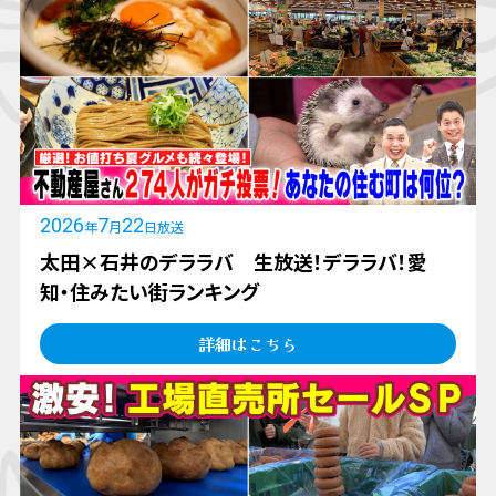
2026
7
22
年
月
日放送
太田×石井のデララバ 生放送！デララバ！愛
知・住みたい街ランキング
詳細はこちら