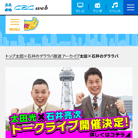
テレビ
ラジオ
イベント
MENU
トップ
太田×石井のデララバ
放送アーカイブ
太田×石井のデララバ