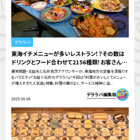
デララバ
東海イチメニューが多いレストラン！？その数は
ドリンクとフード合わせて2156種類！お客さん
の“食べたい”を叶え続ける「ブルーラグーンレス
爆笑問題・太田光と石井亮次アナウンサーが、東海地方の定番を深掘りす
るバラエティ『太田×石井のデララバ』！今回は「料理がおいしくてメニュー
トラン」を調査！
が増えすぎた人気店」特集。料理の腕がよく、サービス精神に溢...
デララバ編集局
2025.06.06