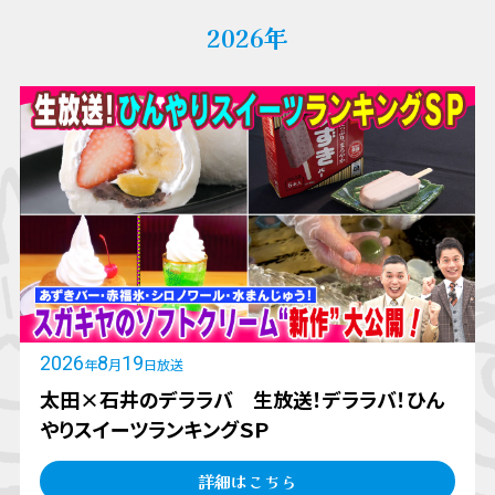
2026年
2026
8
19
年
月
日放送
太田×石井のデララバ 生放送！デララバ！ひん
やりスイーツランキングＳＰ
詳細はこちら