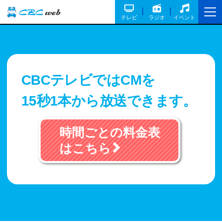
テレビ
ラジオ
イベント
CBCテレビではCMを
15秒1本から​放送できます。
時間ごとの料金表
はこちら