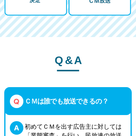
Q & A
ＣＭは誰でも放送できるの？
初めてＣＭを出す広告主に対しては
「業態審査」を​行い、民放連の放送