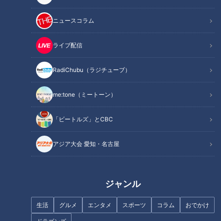
記事に戻る
ニュースコラム
この記事を見たあなたへのおすすめ
ライブ配信
RadiChubu（ラジチューブ）
me:tone（ミートーン）
【結果速報！】第65回中部・第
【大会結果】第65回中部・第
「ビートルズ」とCBC
55回北陸実業団対抗駅伝競走大
55回北陸実業団対抗駅伝競走大
会 優勝の行方は！？
会、頂点が決定！中部はトヨタ
紡織、北陸はＹＫＫが制覇！
アジア大会 愛知・名古屋
ジャンル
生活
グルメ
エンタメ
スポーツ
コラム
おでかけ
「トヨタ紡織」が3年ぶりV！昨
第62回中部・第52回北陸 実業
年度の実業団駅伝日本一「トヨ
団対抗駅伝競走大会