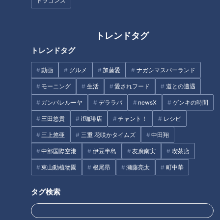
ドラゴンズ
タ自動車」を下し中部の王座奪
還！キーポイントは4区!?羽生拓
矢選手の圧巻の走りとは
トレンドタグ
トレンドタグ
動画
グルメ
加藤愛
ナガシマスパーランド
2025中部・北陸実業団駅伝 直
トヨタ自動車、3連覇なるか？
モーニング
生活
愛されフード
道との遭遇
前企画「今年のチームを表す漢
中部・北陸実業団駅伝で「25回
ガンバレルーヤ
デララバ
newsX
ゲンキの時間
字一文字」各監督が語る決意と
目の栄冠」の底力再び
展望
三田悠貴
if珈琲店
チャント！
レシピ
タグ
三上悠亜
三重 花咲かタイムズ
中田翔
動画
ライブ配信
中部国際空港
伊豆半島
友廣南実
喫茶店
東山動植物園
根尾昂
瀬藤亮太
町中華
タグ検索