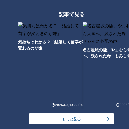
友廣アナの自転車旅｜愛知・蒲郡市へ！三河湾ぐる
っと125kmの自転車旅！【チャント！特集】
2
記事で見る
「心筋梗塞」生死の分かれ道は？…“夏の厳しい暑
さ”もきっかけに！発症前のキケンなサインと対処
3
法
1
気持ちはわかる？「結婚して苗字が
変わるのが嫌」
名古屋城の鹿、やまむら
大学のサークルで増える？複数のスポーツを融合さ
へ。残された母・もみじ
せた「ピックルボール」
配の声
売り切れ続出？「ゆかり」の坂角総本舗がサブレを
発売
本場アメリカの味に舌鼓！ボリューム満点グルメか
2026/08/10 06:04
2026/
らレトロ史料館まで！愛知・東海市の感動スポット
6
3選
もっと見る
4