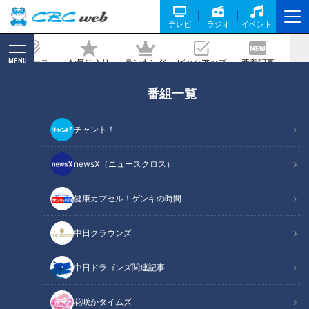
テレビ
ラジオ
イベント
MENU
ニュース
お気に入り
ランキング
ピックアップ
新着記事
CBC MAGAZINE
番組一覧
ニューイヤー駅伝への道！「第64回中
部・第54回北陸実業団対抗駅伝競走大
チャント！
会」をライブ配信！ ～11月10日（日）
午前9時スタート！ 7区間80.5kmの熱き
newsX（ニュースクロス）
戦いをリアルタイムで～
健康カプセル！ゲンキの時間
記事に戻る
中日クラウンズ
中日ドラゴンズ関連記事
花咲かタイムズ