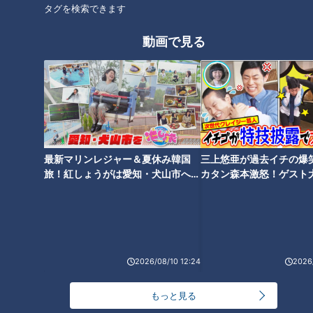
タグを検索できます
動画で見る
最新マリンレジャー＆夏休み韓国
三上悠亜が過去イチの爆
ランキング
旅！紅しょうがは愛知・犬山市へ
カタン森本激怒！ゲスト
RANKING
【花咲かタイムズ】
【ともだちたまご】
24時間
週間
月間
モーニング娘。‘26井上春華がハロメンで仲良くし
2026/08/10 12:24
2026/
たいと思っている人は？
もっと見る