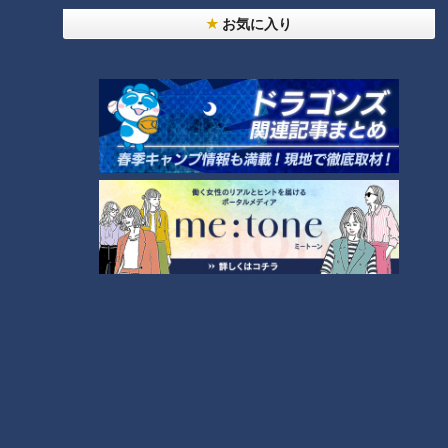
5
「人を狂わせる魅力がある」道マニア・鹿取茂雄が
お気に入り
惚れ込んだレンガの橋梁とは？未公開の道3選
7
「梅とツナのサラダそうめん」の作り方【キユーピ
ー３分クッキング】
8
『VIVANT』のロケ地になった東海地方の病院「爆
破しないで！」
今が旬！トウモロコシを最もおいしく食べるには？
もっと見る
9