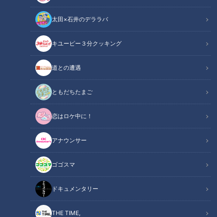
太田×石井のデララバ
キユーピー３分クッキング
道との遭遇
ニューイヤー駅伝への道！「第64回中部・第54回北陸実業団対抗駅伝
ともだちたまご
競走大会」をライブ配信！ ～11月10日（日）午前9時スタート！ 7区間
80.5kmの熱き戦いをリアルタイムで～
恋はロケ中に！
この記事の画像
（全3枚）
アナウンサー
ゴゴスマ
ドキュメンタリー
THE TIME,