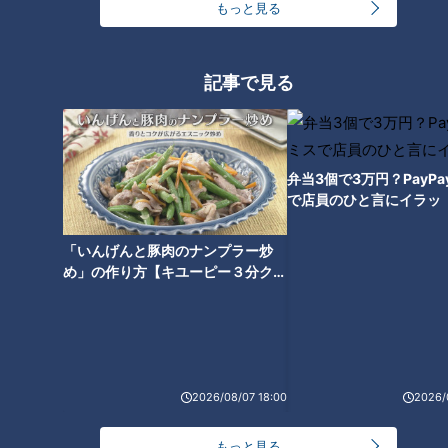
もっと見る
記事で見る
弁当3個で3万円？PayP
で店員のひと言にイラッ
ランキング
RANKING
「いんげんと豚肉のナンプラー炒
24時間
週間
月間
め」の作り方【キユーピー３分クッ
キング】
友廣アナの自転車旅｜愛知・蒲郡市へ！三河湾ぐる
っと125kmの自転車旅！【チャント！特集】
1
2026/08/07 18:00
2026/
コスプレサミット、ワクワクさん、アジア大会楽
曲…愛知県の話題あれこれ
もっと見る