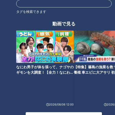
花咲かタイムズ
タグを検索できます
うなずキング
動画で見る
話に花咲く「なるほど」情報満載！週末が楽しくなる土曜日朝の生
ワイド番組！
ホームページ
番組サイト
最新話の見逃し配信はこちら
なにわ男子が体を張って、ナゴヤの
【特集】篠島の漁業を救
ギモンを大調査！【全力！なにわ実
養殖 車エビに大アサリ 
験部～ナゴヤのギモン、ガチ検証
【newsX】
～】
2026/08/06 12:00
2026/