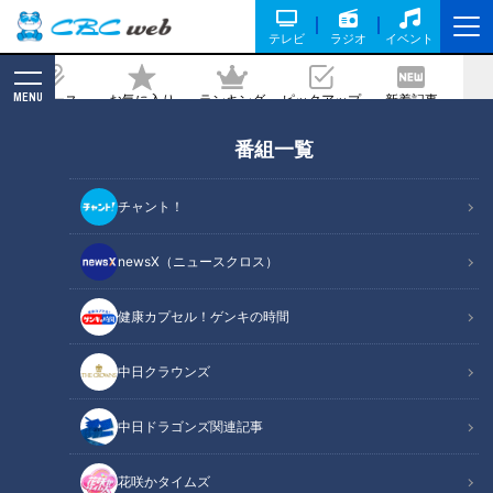
テレビ
ラジオ
イベント
MENU
ニュース
お気に入り
ランキング
ピックアップ
新着記事
CBC MAGAZINE
番組一覧
夏の新商品6連発！コストコマニア激推
しのアイテムとは？【花咲かタイムズ】
チャント！
2022/08/17 16:55
2022年8月13日放送
newsX（ニュースクロス）
健康カプセル！ゲンキの時間
中日クラウンズ
中日ドラゴンズ関連記事
花咲かタイムズ