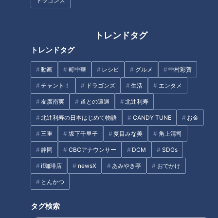
ドラゴンズ
“無限に食べられる”絶品キャベ
ツの簡単料理とは？CBC若狭ア
トレンドタグ
ナが渥美半島からブランド野菜
トレンドタグ
「常春キャベツ」を紹介！
動画
町中華
レシピ
グルメ
中村彩賀
チャント！
ドラゴンズ
生活
エンタメ
友廣南実
道との遭遇
北辻利寿
なぜ売れない？IKEAの“埋もれア
オシャレでコスパ最強! SNSで
北辻利寿の日本はじめて物語
CANDY TUNE
お金
イテム”を調査！ 「スタイリッ
話題のアイデアグッズも!? “こう
三重
坂下千里子
夏目みな美
角上清司
シュすぎて用途がわからない」
いうのが欲しかった”を叶える
防災グッズにおすすめの懐中電
『3COINS』で購入品を調査
静岡
CBCアナウンサー
DCM
SDGs
タグ
灯も
if珈琲店
newsX
あみやき亭
おでかけ
動画
生活
うなずキング
愛知
とんかつ
タグ検索
番組紹介