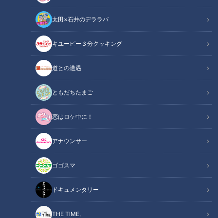
太田×石井のデララバ
花咲かタイムズ
キユーピー３分クッキング
うなずキング
道との遭遇
常滑・岐阜羽島に続いて、名古屋市守山区にもでき、東海地方
でもメジャーなお買い物スポット「コストコ」実は、夏の新商
ともだちたまご
品が続々登場しています。
恋はロケ中に！
■コストコ夏の新商品マストバイを徹底調査!
アナウンサー
コストコ中部空港 倉庫店
[問い合わせ]
ゴゴスマ
愛知県常滑市りんくう町1-25-14
電話番号:0570-200-800(コストコカスタマーサービス)
ドキュメンタリー
この記事の画像を見る
THE TIME,