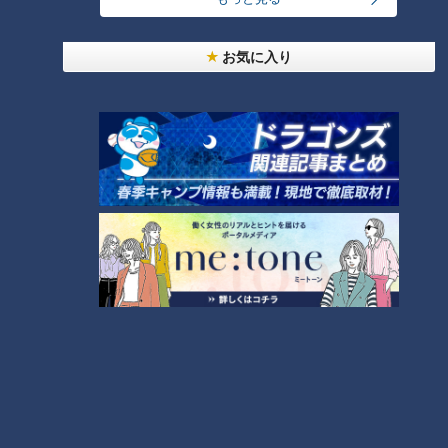
お気に入り
美味しさと栄養、ダブルでアップ！とうもろこしの
バター醤油炊き込みご飯
【全力！なにわ実験部～ナゴヤのギモン、ガチ検証
～】にんじんプリン
4
2
【全力！なにわ実験部～ナゴヤのギモン、ガチ検証
～】しらたきで作った豚バラミンチの油そば
5
3
なにわ男子が体を張って、ナゴヤのギモンを大調
査！【全力！なにわ実験部～ナゴヤのギモン、ガチ
6
検証～】
NEW
本場アメリカの味に舌鼓！ボリューム満点グルメか