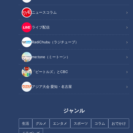
この記事を見たあなたへのおすすめ
ニュースコラム
ライブ配信
RadiChubu（ラジチューブ）
me:tone（ミートーン）
ダイソーで今売れてる便利グッ
マニア激推し！進化が止まらな
ズ＆話題のぬい活アイテムと
い「進化系文房具」とは？【花
「ビートルズ」とCBC
は？フォロワー200万人が選ん
咲かタイムズ】
だベスト5も！
アジア大会 愛知・名古屋
ジャンル
東海初上陸！甘さを約束する
生活
グルメ
エンタメ
スポーツ
コラム
おでかけ
「奇跡のトマト」とは？【食欲
の秋WEEK】