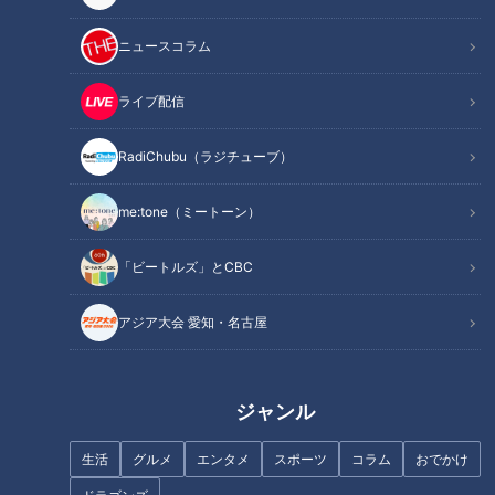
会期中の総来場数は、「エディオン久屋広場」「エンゼル広
場」「サカエヒロバス」の3会場合計で16.1万人。メイン会場
ニュースコラム
となる「エディオン久屋広場」と「エンゼル広場」の2会場の
合計では12.8万人（昨年：11.2万人）となり、前年を大きく上
ライブ配信
回る多くの来場がありました。
RadiChubu（ラジチューブ）
me:tone（ミートーン）
「ビートルズ」とCBC
アジア大会 愛知・名古屋
ジャンル
生活
グルメ
エンタメ
スポーツ
コラム
おでかけ