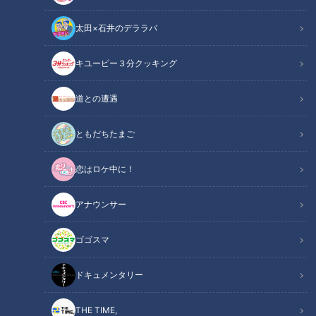
太田×石井のデララバ
CBC web
キユーピー３分クッキング
その他
道との遭遇
3会場合計16.1万人が来場！ 主要2会場では昨年
ともだちたまご
比1.6万人増の12.8万人を記録！
恋はロケ中に！
CBC、ブランドメッセージ「みちをひらく会
関連リンク
社です。」を発表
アナウンサー
CBCテレビ（名古屋市中区）が2026年3月19日（木）から22
ゴゴスマ
日（日）までの4日間、名古屋・栄の久屋大通公園にて開催し
ドキュメンタリー
た「CBC 5チャン春祭り」が、盛況のうちに全日程を終了しま
した。
THE TIME,