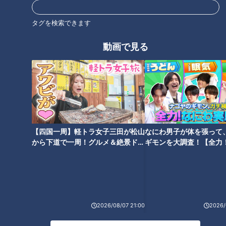
タグを検索できます
動画で見る
今年も「視・聴・味・嗅・触」の5感をフルに使って楽しむ体
験型イベントとしての軸を守りつつ、会場を「サカエヒロバ
ス」へ広げてパワーアップした形で開催。
エディオン久屋広場の特設ステージでは、CBCテレビの人気
番組の公開ステージ・生放送や豪華アーティストによるライ
【四国一周】軽トラ女子三田が松山
なにわ男子が体を張って
ブ、地元高校生による演奏会などが行われ、連日熱気あふれる
から下道で一周！グルメ＆絶景ドラ
ギモンを大調査！【全力
空間となりました。また、人気番組とタイアップした5つのグ
イブ⑳
験部～ナゴヤのギモン、
ルメブースにも連日行列ができ、最終的には全てが完売となり
～】
ました。
エンゼル広場には、人気テレビ番組「SASUKE」のリアルなセ
2026/08/07 21:00
2026/
ットや、気象予報士・カメラマン体験、CBCアニメーション