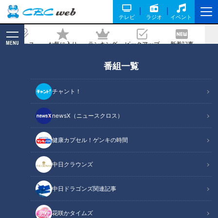
テレビ
ラジオ
イベント
MENU
ニュース
お気に入り
ランキング
ピックアップ
新着記事
CBC MAGAZINE
番組一覧
CBC開局75周年「CBC ５チャン春祭
り」大盛況のうちに閉幕！
チャント！
2026/03/27 12:00
newsX（ニュースクロス）
健康カプセル！ゲンキの時間
中日クラウンズ
中日ドラゴンズ関連記事
花咲かタイムズ