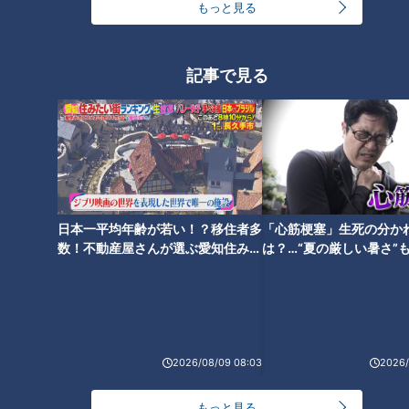
ブースなど体験型のブースが立ち並び、終日多くのファミリー
もっと見る
が楽しみました。
新会場として加わった「サカエヒロバス」では、2026年9月に
記事で見る
開催を控える「アジア大会・アジアパラ大会」の競技体験ゾー
ンを展開。子どもから大人まで、スポーツの秋に向けた期待感
とともに体験ブースを楽しむ姿が印象的でした。
日本一平均年齢が若い！？移住者多
「心筋梗塞」生死の分か
数！不動産屋さんが選ぶ愛知住みた
は？…“夏の厳しい暑さ”
い街ランキング1位は？
に！発症前のキケンなサ
法
2026/08/09 08:03
2026/
もっと見る