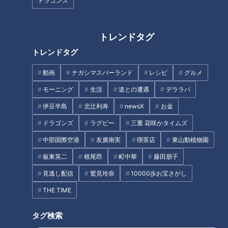
ドラゴンズ
トレンドタグ
トレンドタグ
動画
ナガシマスパーランド
レシピ
グルメ
モーニング
生活
道との遭遇
デララバ
伊豆半島
北辻利寿
newsX
お金
ドラゴンズ
ラグビー
三重 花咲かタイムズ
中部国際空港
友廣南実
喫茶店
東山動植物園
板東英二
根尾昂
町中華
藤田朋子
見逃し配信
鷲見玲奈
10000歩お宝さがし
THE TIME
タグ検索