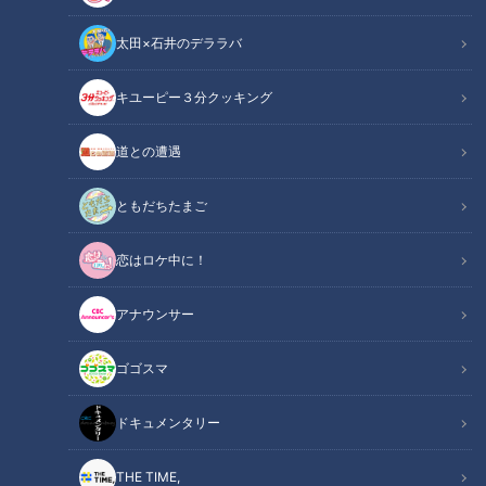
太田×石井のデララバ
チャント！
キユーピー３分クッキング
くらしニュース
道との遭遇
メルヘンな世界観が広がる『ユメリラ』。小中学生を中心に大
人気の“激アツ映えるおしゃかわなお店”を紹介しました。CBC
ともだちたまご
テレビ「チャント！」3月24日放送から
恋はロケ中に！
INDEX
アナウンサー
“激アツ映えるおしゃかわなお店”とは
ゴゴスマ
スイーツもおしゃかわ！
くつろげる「憩いの場」
ドキュメンタリー
オススメ関連コンテンツ
THE TIME,