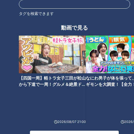
CBCテレビ/「チャント！」
タグを検索できます
かわいいフードメニューも充実。
動画で見る
パンダのチョコレートとカラースプレーがトッピングされたカ
ラフルな『カラフルぱんだパンケーキ』や、魔法少女をモチー
フにした『マジカルベリーパフェ』など、どれもおしゃかわで
映えるスイーツばかり！
【四国一周】軽トラ女子三田が松山
なにわ男子が体を張って
から下道で一周！グルメ＆絶景ドラ
ギモンを大調査！【全力
イブ⑳
験部～ナゴヤのギモン、
～】
2026/08/07 21:00
2026/