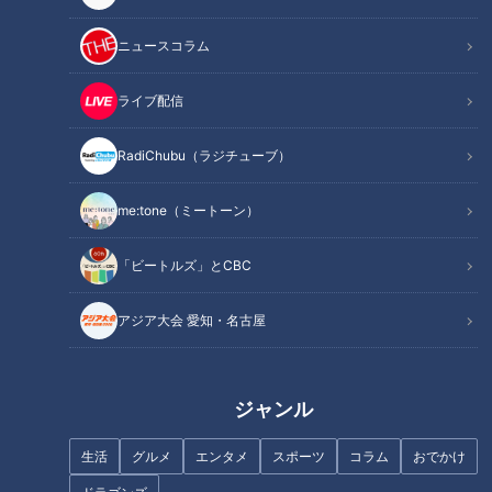
“激アツ映えるおしゃかわなお店”とは
ニュースコラム
ライブ配信
RadiChubu（ラジチューブ）
me:tone（ミートーン）
「ビートルズ」とCBC
アジア大会 愛知・名古屋
CBCテレビ/「チャント！」
2021年、名古屋・大須エリアにオープンしたカフェスペース
ジャンル
『ユメイロリラガル』。通称『ユメリラ』。「おしゃれ」と
生活
グルメ
エンタメ
スポーツ
コラム
おでかけ
「かわいい」がたくさん詰め込まれた、メルヘンな世界観が広