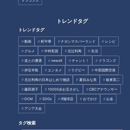
ドラゴンズ
がる新スポットです。
カラフルなパステルカラーの店内には、映えるフォトスポット
がたくさん！ ピンク色の壁にはドーナツやキャンディなどの
トレンドタグ
オブジェが飾られており、ポップなオブジェを背景に映える写
トレンドタグ
真が撮れると小中学生に大人気です。
動画
町中華
ナガシマスパーランド
レシピ
グルメ
中村彩賀
北辻利寿
生活
スイーツもおしゃかわ！
道との遭遇
newsX
チャント！
ドラゴンズ
伊豆半島
エンタメ
ラグビー
中部国際空港
北辻利寿の日本はじめて物語
夏目みな美
板東英二
藤田朋子
10000歩お宝さがし
CBCアナウンサー
DCM
SDGs
if珈琲店
おでかけ
お金
アジア大会
タグ検索