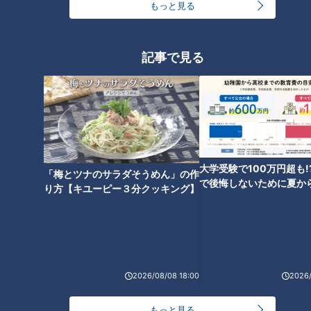
もっと見る
CBCテレビ/「チャント！」
記事で見る
中でもお店のイチオシは、カラフルすぎる『スイーツ缶(ハッ
ピーブルースター)』。 フルーツやパンナコッタなど6種類の
食材が入った、思わず写真を撮りたくなる映えスイーツです。
くつろげる「憩いの場」
大学受験で100万円超も!
「梅とツナのサラダそうめん」の作
で後悔しないために夏か
り方【キユーピー３分クッキング】
金の準備術とは
2026/08/08 18:00
2026/
もっと見る