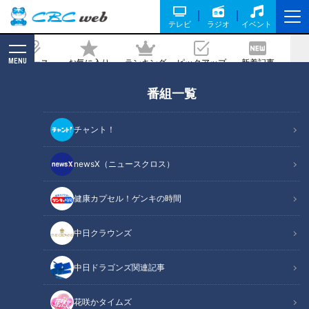
テレビ
ラジオ
イベント
MENU
ニュース
お気に入り
ランキング
ピックアップ
新着記事
CBC MAGAZINE
番組一覧
映える“おしゃかわ”なお店 小中学生に
大人気の「ユメリラ」とは
チャント！
2022/03/28 19:00
newsX（ニュースクロス）
健康カプセル！ゲンキの時間
中日クラウンズ
中日ドラゴンズ関連記事
花咲かタイムズ