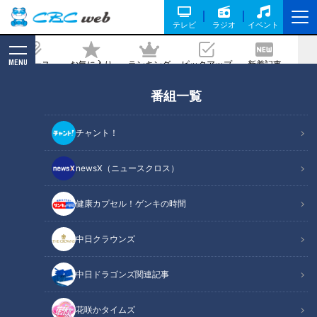
テレビ
ラジオ
イベント
MENU
ニュース
お気に入り
ランキング
ピックアップ
新着記事
CBC MAGAZINE
番組一覧
仕事も子どもも諦めない。“卵子凍結”と
いう新しい選択肢
チャント！
2025/10/26 11:55
newsX（ニュースクロス）
健康カプセル！ゲンキの時間
中日クラウンズ
中日ドラゴンズ関連記事
花咲かタイムズ