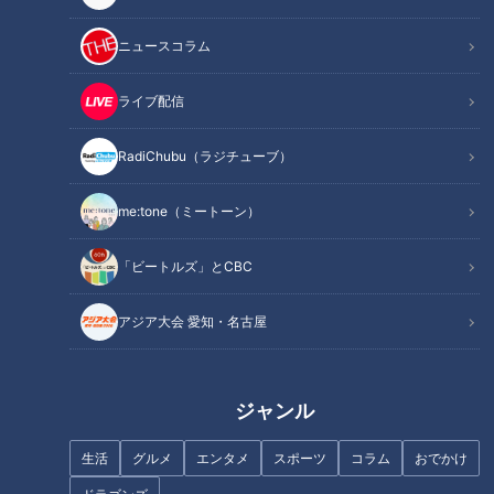
いるのが現状です。
ニュースコラム
今回は、名古屋市池下の「まるたARTクリニック」で開催され
た対談セミナーを取材。登壇したのは、同院の丸田院長と、卵
ライブ配信
子凍結を経て妊娠・出産を実現した女性です。
RadiChubu（ラジチューブ）
「卵子の質と年齢」「時代背景から見る卵子凍結の必要性」
「高額な費用と助成金の現実」など、医学的な観点から語られ
me:tone（ミートーン）
る日本の課題や、当事者のリアルな本音まで語られました。
（取材・報告；me:tone編集部 小島）
「ビートルズ」とCBC
アジア大会 愛知・名古屋
ジャンル
生活
グルメ
エンタメ
スポーツ
コラム
おでかけ