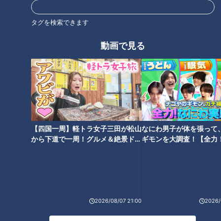
る可能性を少し残せただけに過ぎない。30代半ばなら、少な
くとも20個ほど凍結しておくことで、ある程度の確率をもっ
タグを検索できます
て妊娠を期待できる。」
動画で見る
卵子凍結を選択する多くの人は、いま妊娠する環境がないけれ
ど、将来の選択肢を残しておきたいと考える人たちがほとん
ど。その9割以上が未婚で、仕事と向き合いながら将来を見据
えている人が多いそうです。
卵子の質という点では、35歳を超えると、１年ごとに卵子の
【四国一周】軽トラ女子三田が松山
なにわ男子が体を張って
質が低下し、妊娠の可能性も下がっていきます。同時に、流産
から下道で一周！グルメ＆絶景ドラ
ギモンを大調査！【全力
のリスクも上昇。つまり、35歳は「妊娠しにくく、流産しや
イブ⑳
験部～ナゴヤのギモン、
～】
すくなる」分岐点でもあるのです。
2026/08/07 21:00
2026/