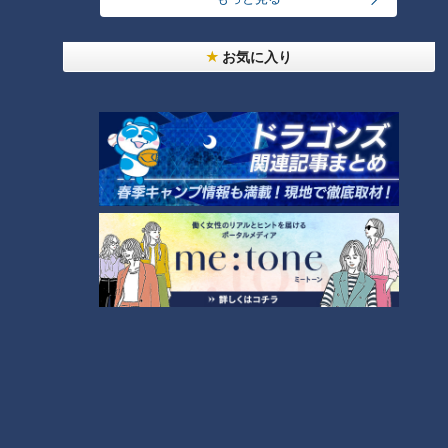
たとえば、34歳で10個の卵子を凍結すれば約75％、20個なら
お気に入り
約91％の確率で妊娠・出産に至るというデータもあります。こ
のため、卵子凍結を希望する患者には年齢を考慮したうえで
「どれくらいの数を目標にするか」を一緒に検討することが大
切だといいます。「卵子凍結をするからには、将来の妊娠が現
実的に期待できるだけの個数を確保するべきです」と丸田医師
は強調します。