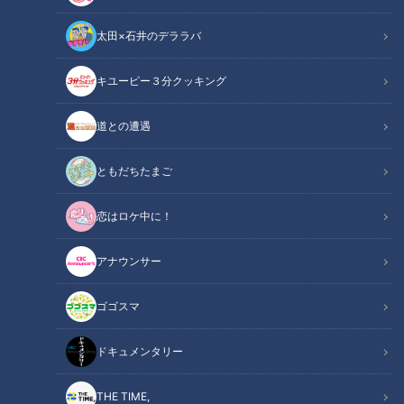
太田×石井のデララバ
CBCテレビ me:tone編集部
キユーピー３分クッキング
me:tone
ヘルスケア
道との遭遇
ロールモデルではなく、身近な「隣の女性」が持つリアルな本
ともだちたまご
音を取材することで、「今」を生きる女性たちを応援したい
恋はロケ中に！
――。 そんな思いから、CBCテレビは「me:tone編集部」を
立ち上げました。
アナウンサー
今回のテーマは、近年、女性タレントやアスリートのSNS発信
ゴゴスマ
をきっかけに注目が高まっている“卵子凍結”。妊娠・出産のタ
イミングを自分で選び、キャリアと両立させたいと考える女性
ドキュメンタリー
にとって、いまや大切な選択肢の一つになりつつあります。一
方で、正しい知識や実際の体験談に触れる機会はまだ限られて
THE TIME,