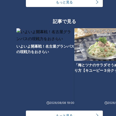
もっと見る
記事で見る
まるたARTクリニック提供：卵子凍結セミナー資料
いよいよ開幕戦！名古屋グランパス
の現戦力をおさらい
日本で卵子凍結をしている女性のうち、30代が約9割。その中
でも36～39歳が全体の6割を占めています。また、凍結して
「梅とツナのサラダそう
いる卵子の数が10個未満という人が半数以上にのぼるのが現状
り方【キユーピー３分ク
です。
「日本人は、海外の先進国と比較すると基礎知識がまだ十分と
は言えません」と丸田医師は指摘します。実際、自分の年齢と
2026/08/08 19:00
2026/
凍結卵子の数によって、将来の妊娠率はある程度予測できま
す。
もっと見る