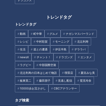
ドラゴンズ
卵子凍結セミナーの様子
トレンドタグ
トレンドタグ
INDEX
動画
町中華
グルメ
ナガシマスパーランド
妊娠の可能性を高めるカギは“どれだけ若い卵子を何個残せ
レシピ
中村彩賀
モーニング
北辻利寿
るか”
生活
道との遭遇
伊豆半島
デララバ
東京都が「卵子凍結」に助成金を導入、名古屋ではどうな
る？
newsX
チャント！
ドラゴンズ
エンタメ
オススメ関連コンテンツ
ラグビー
中部国際空港
北辻利寿の日本はじめて物語
喫茶店
夏目みな美
板東英二
藤田朋子
見逃し配信
鷲見玲奈
妊娠の可能性を高めるカギは“どれだけ若い卵子
10000歩お宝さがし
CBCアナウンサー
を何個残せるか”
タグ検索
丸田医師
：「若い卵子を1個や2個凍結しただけでは、妊娠でき