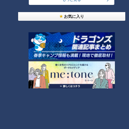
麺はコシがある中太麺。トッピングは、豚ミンチ、ネギ、ニン
お気に入り
ニクチップ。ニンニクチップは、揚げることでニンニク感がア
ップしています。
CBCテレビ：画像『デララバ』
3位は「大根と豚肉の煮込み」。元グランパスの森山泰行さん