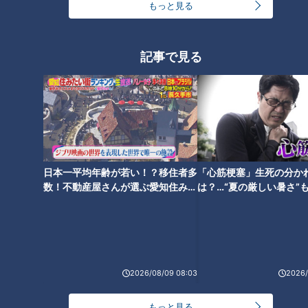
ていきます。ギンナン、ピーマン、クワイなど、色とりどりの
もっと見る
5種類の野菜を入れ、味付けは、オリジナルの酸味のきいた醤
油ダレと唐辛子。イカくちの食感の良さを損なわないように、
記事で見る
サッと絡めます。
4位は「ピカイチラーメン」。10段階の辛さから選べるピカイ
チ独自のラーメンが、麺類全20種類のトップです。ピリ辛で
コクのあるスープが特徴で、唐辛子の辛さがありながらも、食
べやすいのが人気！
日本一平均年齢が若い！？移住者多
「心筋梗塞」生死の分か
昆布や煮干しのダシ入り醤油ダレに、味の決め手として加える
数！不動産屋さんが選ぶ愛知住みた
は？…“夏の厳しい暑さ”
い街ランキング1位は？
に！発症前のキケンなサ
のは“手羽先を煮込んだ甘辛いタレ”。手羽先の煮汁の甘みやコ
法
クで味が深まるそうです。最後に入れる特製辛みダレは、唐辛
子と大豆油を継ぎ足して作っています。辛みの中にまろやかさ
が生まれるのだとか。鶏ガラをベースに牛骨、豚骨、野菜から
2026/08/09 08:03
2026/
うま味をとった特製スープを合わせると、ピカイチスープの完
成です！
もっと見る