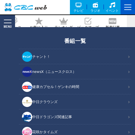
テレビ
ラジオ
イベント
MENU
ニュース
お気に入り
ランキング
ピックアップ
新着記事
CBC MAGAZINE
番組一覧
星野監督が大好きだった独自メニュー
も！？ ドラゴンズファンの聖地「ピカイ
チャント！
チ」！ 有名人も訪れる町中華の魅力とは
newsX（ニュースクロス）
2024/03/30 06:50
2024年3月27日放送
健康カプセル！ゲンキの時間
中日クラウンズ
中日ドラゴンズ関連記事
花咲かタイムズ