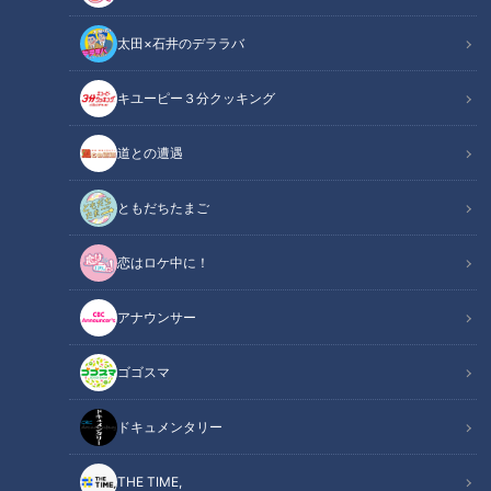
太田×石井のデララバ
CBCテレビ：画像『デララバ』
キユーピー３分クッキング
太田×石井のデララバ
道との遭遇
デララバ
ともだちたまご
爆笑問題・太田光と石井亮次アナウンサーが、東海地方の定番
恋はロケ中に！
を深掘りするバラエティ『太田×石井のデララバ』。今回は、
中日ドラゴンズファンの聖地「ピカイチ」を、番組最長8か月
アナウンサー
の密着で特集！3月まで「サンデードラゴンズ」MCを務めた
若狭敬一アナも登場し、熱く語ります！
ゴゴスマ
INDEX
ドキュメンタリー
メニューは116種類！独自メニューが人気のピカイチ
THE TIME,