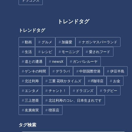
ドラゴンズ
名古屋市千種区のピカイチは、1965年創業の中華料理店。ド
ラゴンズファンの聖地として有名ですが、野球は詳しくないと
トレンドタグ
言うお客さんもたくさんいて、いつも賑やか。女性客も多く、
トレンドタグ
地元に愛されている町中華です。太田さん、石井アナが訪れる
と、店内にはピカイチ歴30年の若狭アナも待っていました。
動画
グルメ
加藤愛
ナガシマスパーランド
生活
レシピ
モーニング
愛されフード
ピカイチのメニューは116種類と豊富です。番組は、1日密着し
道との遭遇
newsX
ガンバレルーヤ
て人気ランキングTOP5を調査しました！
ゲンキの時間
デララバ
中部国際空港
伊豆半島
北辻利寿
三重 花咲かタイムズ
if珈琲店
お金
エンタメ
チャント！
ドラゴンズ
ラグビー
三上悠亜
北辻利寿のコレ、日本生まれです
友廣南実
喫茶店
タグ検索