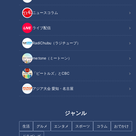
なぜ「ピカイチ」がドラゴンズファンの聖地に？
オススメ関連コンテンツ
ニュースコラム
ライブ配信
メニューは116種類！独自メニューが人気のピカ
RadiChubu（ラジチューブ）
イチ
me:tone（ミートーン）
「ビートルズ」とCBC
アジア大会 愛知・名古屋
ジャンル
生活
グルメ
エンタメ
スポーツ
コラム
おでかけ
CBCテレビ：画像『デララバ』