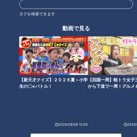
タグを検索できます
CBCテレビ：画像『デララバ』
動画で見る
5位は「イカのくちと野菜の炒め」。星野仙一監督が大好きだ
ったという独自メニューです。東京の業者から、イカのくちを
中華料理に使えないか聞かれたことがきっかけで始まったメニ
ューとのこと。
イカのくちの下処理は、一週間に一度、約100皿分をまとめて
【新天才クイズ】２０２６夏～小学
【四国一周】軽トラ女子
行います。個数で言えば2000個以上！足の付け根にあるイカ
生の〇×バトル！
から下道で一周！グルメ
のくちには硬いくちばしが2つあるため、それを1つずつ手作業
イブ⑳
で外していきます。午後1時からの仕込みの時間だけでは終わ
らないので、営業中も時間を見つけて全員で外しているそうで
す。この日は下処理が完了するまで6時間かかりました。
2026/08/09 12:00
2026/
イカのくちに小麦粉をまぶし、カリッとするまで3分ほど揚げ