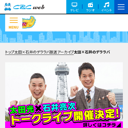
テレビ
ラジオ
イベント
MENU
トップ
太田×石井のデララバ
放送アーカイブ
太田×石井のデララバ