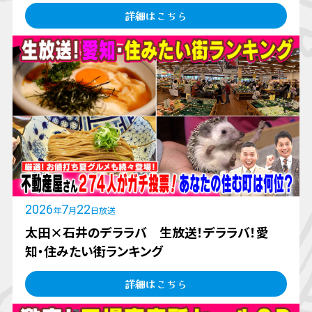
詳細はこちら
2026
7
22
年
月
日放送
太田×石井のデララバ 生放送！デララバ！愛
知・住みたい街ランキング
詳細はこちら