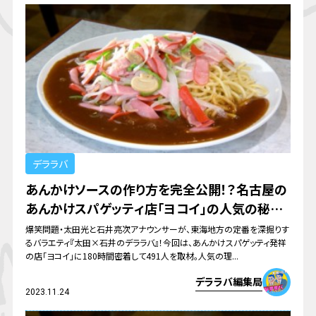
デララバ
あんかけソースの作り方を完全公開！？名古屋の
あんかけスパゲッティ店「ヨコイ」の人気の秘密
とは
爆笑問題・太田光と石井亮次アナウンサーが、東海地方の定番を深掘りす
るバラエティ『太田×石井のデララバ』！今回は、あんかけスパゲッティ発祥
の店「ヨコイ」に180時間密着して491人を取材。人気の理...
デララバ編集局
2023.11.24