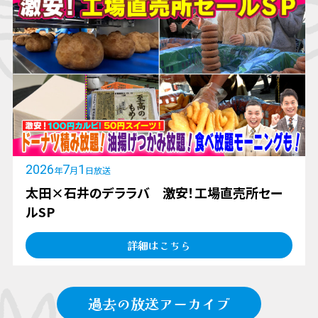
2026
7
1
年
月
日放送
太田×石井のデララバ 激安！工場直売所セー
ルSP
詳細はこちら
過去の放送アーカイブ