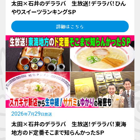
太田×石井のデララバ 生放送！デララバ！ひん
やりスイーツランキングＳＰ
詳細はこちら
2026
7
29
年
月
日放送
太田×石井のデララバ 生放送！デララバ！東海
地方のド定番そこまで知らんかったＳＰ