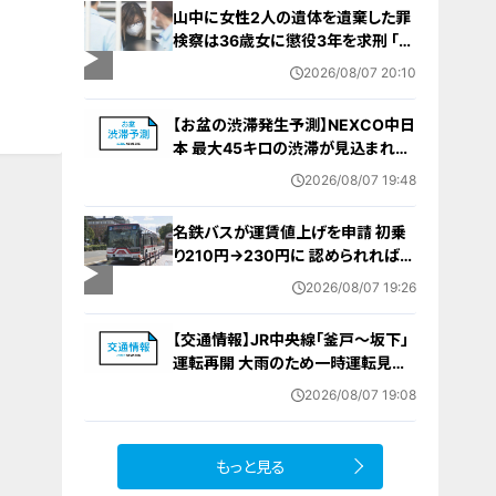
山中に女性2人の遺体を遺棄した罪
検察は36歳女に懲役3年を求刑 ｢遺
棄時に近くに居続けたこと自体が重
2026/08/07 20:10
要な寄与｣ 女は｢黙秘します｣弁護側
は無罪主張
【お盆の渋滞発生予測】NEXCO中日
本 最大45キロの渋滞が見込まれる
区間も… 中央道・東名・新東名・東名
2026/08/07 19:48
阪道・伊勢湾岸道・北陸道など 一覧
（8月7日～16日）
名鉄バスが運賃値上げを申請 初乗
り210円→230円に 認められれば
12月から全路線で平均1割程度の値
2026/08/07 19:26
上げへ 人件費増や燃料価格の高止
まりが理由
【交通情報】JR中央線「釜戸～坂下」
運転再開 大雨のため一時運転見合
わせ
2026/08/07 19:08
もっと見る