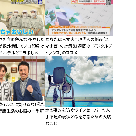
さを広め色んなPRをした
あなたは大丈夫？現代人の悩み「ス
が課外活動でプロ顔負け
マホ首」の対策＆1週間の「デジタルデ
” ホテルとコラボしメニ
トックス」のススメ
ウイルスに負けるな！私た
水の事故を防ぐ“ライフセーバー”、人
健康生活のお悩み一挙解
手不足の現状と命を守るための大切
なこと