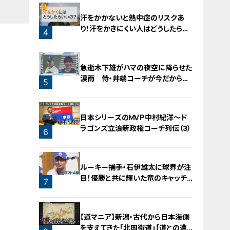
汗をかかないと熱中症のリスクあ
り！汗をかきにくい人はどうしたらい
4
いの？
急逝木下雄がハマの夜空に降らせた
涙雨 侍・井端コーチが今だから明
5
かす“ドラ大野雄起用法”秘話
日本シリーズのＭＶＰ中村紀洋～ド
ラゴンズ立浪新政権コーチ列伝（3）
6
ルーキー捕手・石伊雄太に球界が注
目！優勝と共に輝いた竜のキャッチャ
7
ー列伝
【道マニア】新潟・古代から日本海側
を支えてきた「北国街道」【道との遭