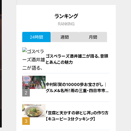
ランキング
RANKING
24時間
週間
月間
ゴスペラーズ酒井雄二が語る、音頭
とあんこの魅力
中村彩賀の10000歩お宝さがし｜
グルメ＆名所！雨の三重・四日市市で
1
2
お宝探し【チャント！特集】
「豆腐と天かすの卵とじ丼」の作り方
【キユーピー３分クッキング】
3