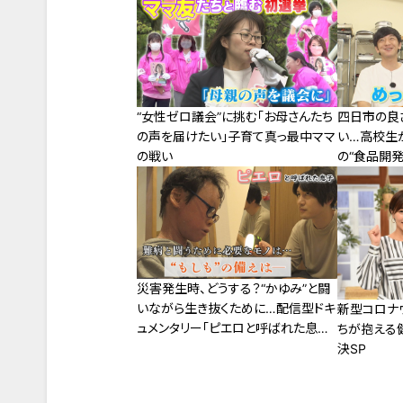
“女性ゼロ議会”に挑む「お母さんたち
四日市の良
の声を届けたい」子育て真っ最中ママ
い…高校生
の戦い
の“食品開発
ュー化も
災害発生時、どうする？“かゆみ”と闘
いながら生き抜くために…配信型ドキ
新型コロナ
ュメンタリー「ピエロと呼ばれた息子」
ちが抱える
第117話
決SP