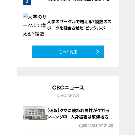
8
遇】
大学のサークルで増える？複数のス
ポーツを融合させた「ピックルボー
ル」
もっと見る
9
CBCニュース
CBC NEWS
【速報】クマに襲われ男性がケガ ラ
ンニング中…人身被害は東海地方で
今シーズン初めて 岐阜県高山市
2026/08/07 21:20