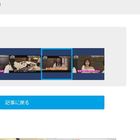
』
記事に戻る