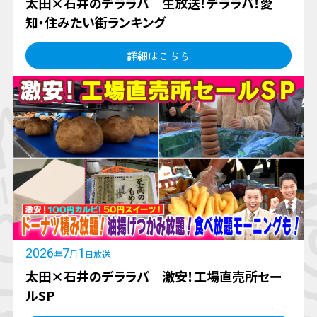
太田×石井のデララバ 生放送！デララバ！愛
知・住みたい街ランキング
詳細はこちら
2026
7
1
年
月
日放送
太田×石井のデララバ 激安！工場直売所セー
ルSP