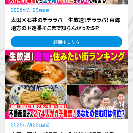
2026
7
29
年
月
日放送
太田×石井のデララバ 生放送！デララバ！東海
地方のド定番そこまで知らんかったＳＰ
詳細はこちら
2026
7
22
年
月
日放送