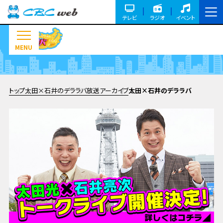
テレビ
ラジオ
イベント
MENU
トップ
太田×石井のデララバ
放送アーカイブ
太田×石井のデララバ