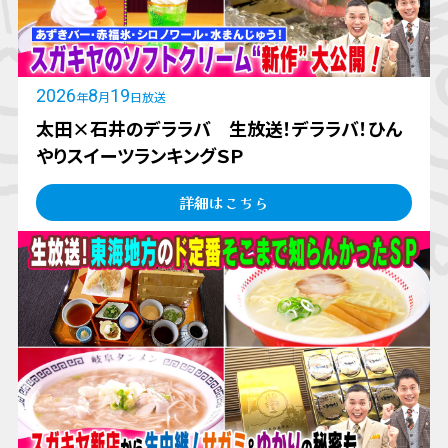
2026
8
19
年
月
日放送
太田×石井のデララバ 生放送！デララバ！ひん
やりスイーツランキングＳＰ
詳細はこちら