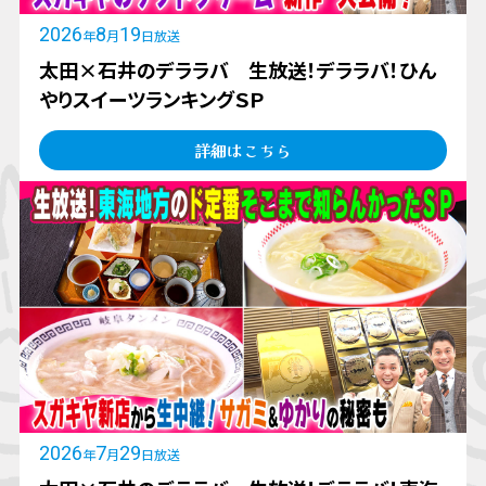
2026
8
19
年
月
日放送
太田×石井のデララバ 生放送！デララバ！ひん
やりスイーツランキングＳＰ
詳細はこちら
2026
7
29
年
月
日放送