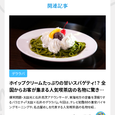
関連記事
デララバ
ホイップクリームたっぷりの甘いスパゲティ！？ 全
国からお客が集まる人気喫茶店の名物に驚き！
500円で食べられるバイキング形式の食べ放題
爆笑問題・太田光と石井亮次アナウンサーが、東海地方の定番を深掘りす
るバラエティ『太田×石井のデララバ』。今回は、テレビ初取材の激安バイキ
モーニングも
ングモーニングや、名古屋めしを代表する人気喫茶店の名物を紹...