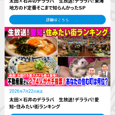
太田×石井のデララバ 生放送！デララバ！東海
地方のド定番そこまで知らんかったＳＰ
詳細はこちら
2026
7
22
年
月
日放送
太田×石井のデララバ 生放送！デララバ！愛
知・住みたい街ランキング