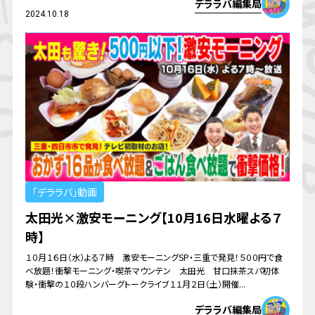
デララバ編集局
2024.10.18
「デララバ」動画
太田光×激安モーニング【10月16日水曜よる７
時】
１０月１６日（水）よる７時 激安モーニングSP・三重で発見！５００円で食
べ放題！衝撃モーニング・喫茶マウンテン 太田光 甘口抹茶スパ初体
験・衝撃の１０段ハンバーグトークライブ１１月２日（土）開催...
デララバ編集局