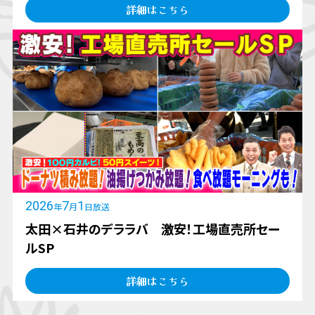
詳細はこちら
2026
7
1
年
月
日放送
太田×石井のデララバ 激安！工場直売所セー
ルSP
詳細はこちら