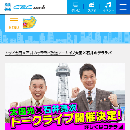
テレビ
ラジオ
イベント
MENU
トップ
太田×石井のデララバ
放送アーカイブ
太田×石井のデララバ