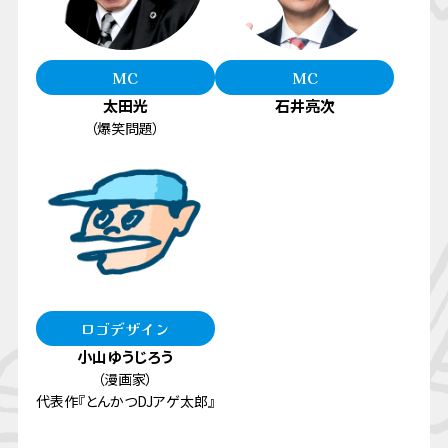
MC
MC
太田光
石井亮次
（爆笑問題）
ロゴデザイン
小山ゆうじろう
（漫画家）
代表作『とんかつDJアゲ太郎』