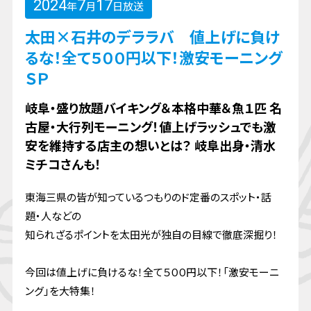
2024
7
17
年
月
日放送
太田×石井のデララバ 値上げに負け
るな！全て５００円以下！激安モーニング
ＳＰ
岐阜・盛り放題バイキング＆本格中華＆魚１匹 名
古屋・大行列モーニング！値上げラッシュでも激
安を維持する店主の想いとは？ 岐阜出身・清水
ミチコさんも！
東海三県の皆が知っているつもりのド定番のスポット・話
題・人などの
知られざるポイントを太田光が独自の目線で徹底深掘り！
今回は値上げに負けるな！全て５００円以下！「激安モーニ
ング」を大特集！