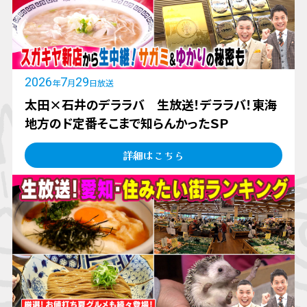
2026
7
29
年
月
日放送
太田×石井のデララバ 生放送！デララバ！東海
地方のド定番そこまで知らんかったＳＰ
詳細はこちら