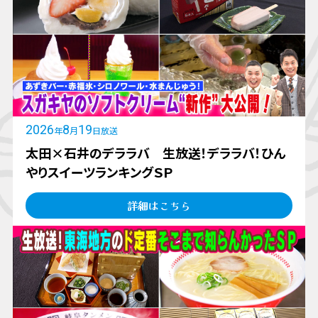
2026
8
19
年
月
日放送
太田×石井のデララバ 生放送！デララバ！ひん
やりスイーツランキングＳＰ
詳細はこちら