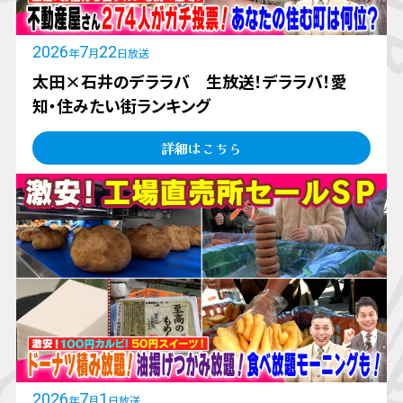
2026
7
22
年
月
日放送
太田×石井のデララバ 生放送！デララバ！愛
知・住みたい街ランキング
詳細はこちら
2026
7
1
年
月
日放送