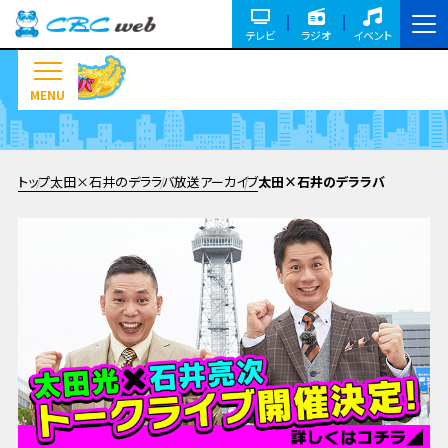
テレビ
ラジオ
イベント
MENU
トップ
太田×石井のデララバ
放送アーカイブ
太田×石井のデララバ