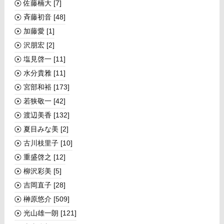
佐藤楠大
[7]
斉藤初音
[48]
加藤愛
[1]
沢朋宏
[2]
塩見啓一
[11]
水分貴雅
[11]
宮部和裕
[173]
若狭敬一
[42]
渡辺美香
[132]
夏目みな美
[2]
古川枝里子
[10]
重盛啓之
[12]
柳沢彩美
[5]
吉岡直子
[28]
榊󠄀原悠介
[509]
光山雄一朗
[121]