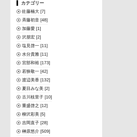
カテゴリー
佐藤楠大
[7]
斉藤初音
[48]
加藤愛
[1]
沢朋宏
[2]
塩見啓一
[11]
水分貴雅
[11]
宮部和裕
[173]
若狭敬一
[42]
渡辺美香
[132]
夏目みな美
[2]
古川枝里子
[10]
重盛啓之
[12]
柳沢彩美
[5]
吉岡直子
[28]
榊󠄀原悠介
[509]