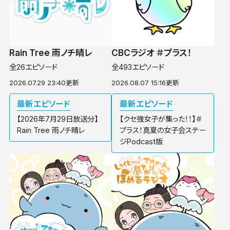
Rain Tree 雨ノチ晴レ
CBCラジオ ＃プラス！
全26エピソード
全493エピソード
2026.07.29 23:40更新
2026.08.07 15:16更新
最新エピソード
最新エピソード
【2026年7月29日放送分】
【クセ強女子が集った！！】＃
Rain Tree 雨ノチ晴レ
プラス！真夏の女子会ステー
ジPodcast版