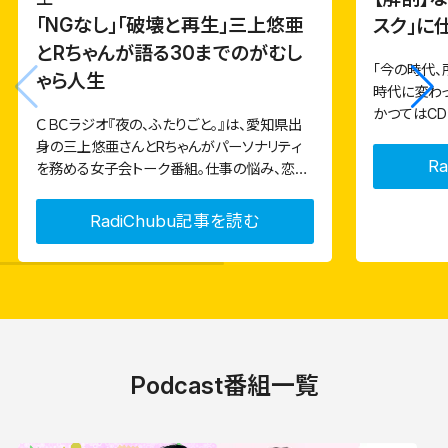
「NGなし」「破壊と再生」三上悠亜
スク」に
とRちゃんが語る30までのがむし
「今の時代、
ゃら人生
時代に変わっ
かつてはC
ＣＢＣラジオ『夜の、ふたりごと。』は、愛知県出
当たり前でし
身の三上悠亜さんとRちゃんがパーソナリティ
ブスク（サブ
R
を務める女子会トーク番組。仕事の悩み、恋愛
圏に包まれて
の相談、美容・整形の話題、そして性にまつわる
には仕事道
話まで、タブーなしで語り合います。
RadiChubu記事を読む
森永康平氏
4月19日の放送には、フリーランスとして働くリ
された「企
スナーから仕事量のバランスに関する相談が
づらい心理」
寄せられ、経営者でもあるふたりが実体験をも
とに答えました。
Podcast番組一覧