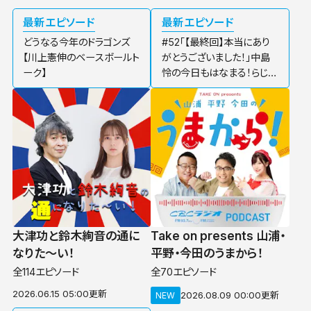
最新エピソード
最新エピソード
どうなる今年のドラゴンズ
#52「【最終回】本当にあり
【川上憲伸のベースボールト
がとうございました！」中島
ーク】
怜の今日もはなまる！らじ
お⁠⁠（2026年3月29日放送
分）
大津功と鈴木絢音の通に
Take on presents 山浦・
なりた～い！
平野・今田のうまから！
全114エピソード
全70エピソード
2026.06.15 05:00更新
2026.08.09 00:00更新
NEW