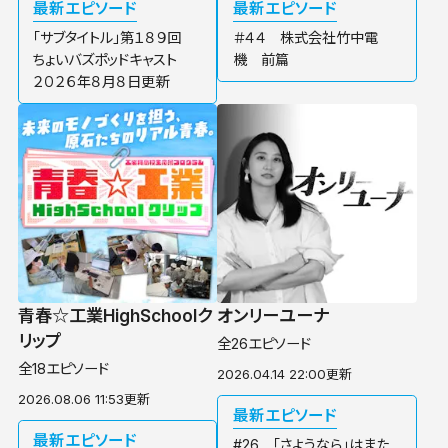
最新エピソード
最新エピソード
「サブタイトル」第１８９回
＃４４ 株式会社竹中電
ちょいバズポッドキャスト
機 前篇
２０２６年８月８日更新
青春☆工業HighSchoolク
オンリーユーナ
リップ
全26エピソード
全18エピソード
2026.04.14 22:00更新
2026.08.06 11:53更新
最新エピソード
最新エピソード
#26 「さようなら」はまた