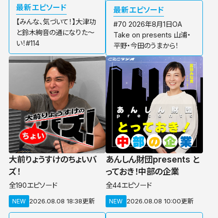
最新エピソード
最新エピソード
【みんな、気づいて！】大津功
#70 2026年8月1日OA
と鈴木絢音の通になりた～
Take on presents 山浦・
い！#114
平野・今田のうまから！
大前りょうすけのちょいバ
あんしん財団presents と
ズ！
っておき！中部の企業
全190エピソード
全44エピソード
2026.08.08 18:38更新
2026.08.08 10:00更新
NEW
NEW