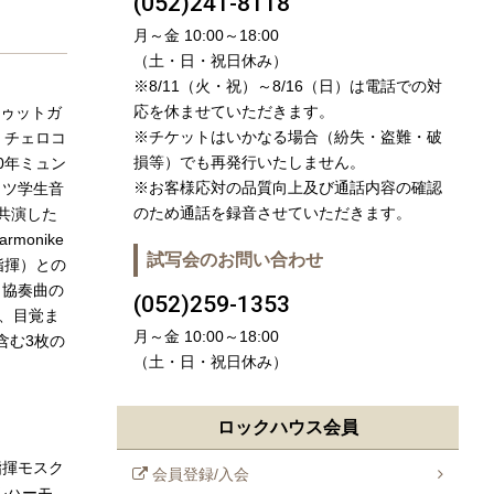
(052)241-8118
月～金 10:00～18:00
（土・日・祝日休み）
※8/11（火・祝）～8/16（日）は電話での対
応を休ませていただきます。
ゥットガ
※チケットはいかなる場合（紛失・盗難・破
・チェロコ
損等）でも再発行いたしません。
0年ミュン
※お客様応対の品質向上及び通話内容の確認
イツ学生音
のため通話を録音させていただきます。
共演した
monike
試写会のお問い合わせ
指揮）との
ロ協奏曲の
(052)259-1353
ど、目覚ま
月～金 10:00～18:00
含む3枚の
（土・日・祝日休み）
ロックハウス会員
指揮モスク
会員登録/入会
ルハーモ