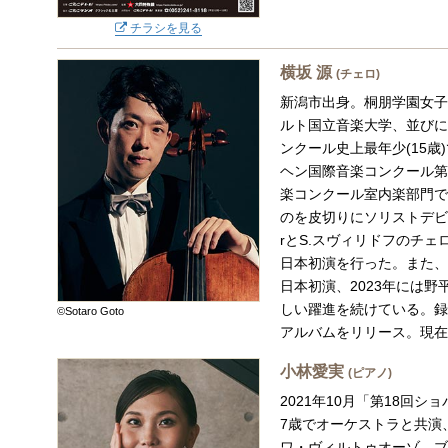
チラシを見る
横坂 源
(チェロ)
新潟市出身。桐朋学園女子
ルト国立音楽大学、並びに
ンクール史上最年少(15歳
ヘン国際音楽コンクール第
楽コンクール室内楽部門で
のを皮切りにソリストデビュー。
rとS.スヴィリドフのチ
日本初演を行った。また、
日本初演、2023年には
しい躍進を続けている。録
©Sotaro Goto
アルバムをリリース。現在
小林愛実
(ピアノ)
2021年10月「第18回
7歳でオーケストラと共演
ワ・ヴィルトゥオーゾ、ブ