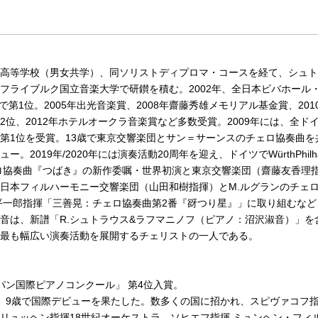
高等学校（男女共学）、同ソリストディプロマ・コースを経て、シュト
フライブルク国立音楽大学で研鑚を積む。2002年、全日本ビバホール
)で第1位。2005年出光音楽賞、2008年齋藤秀雄メモリアル基金賞、201
2位、2012年ホテルオークラ音楽賞など多数受賞。2009年には、全ド
第1位を受賞。13歳で東京交響楽団とサン＝サーンスのチェロ協奏曲を
2019年/2020年には演奏活動20周年を迎え、ドイツでWürthPhilhar
ェロ協奏曲『つばき』の新作委嘱・世界初演と東京交響楽団（齋藤友香理
日本フィルハーモニー交響楽団（山田和樹指揮）とM.ルグランのチェ
野平一郎指揮「三善晃：チェロ協奏曲第2番『谺つり星』」に取り組むな
音は、新譜「R.シュトラウス&ラフマニノフ（ピアノ：沼沢淑音）」を
最も幅広い演奏活動を展開するチェリストの一人である。
ショパン国際ピアノコンクール」 第4位入賞。
、9歳で国際デビューを果たした。数多くの国に招かれ、スピヴァコフ
リュッヘン指揮18世紀オーケストラ、ソヒエフ指揮 ミュンヘン・フィ