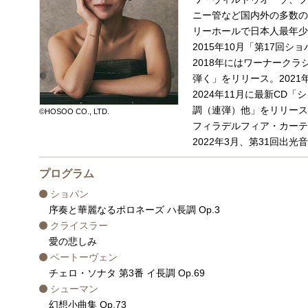
ニー管など国内外の多数のオー
リーホールで日本人最年少
2015年10月「第17回
2018年にはワーナーク
弾く」をリリース。2021
2024年11月に最新CD
調（連弾）他」をリリース
©HOSOO CO., LTD.
フィラデルフィア・カーテ
2022年3月、第31回出光
プログラム
ショパン
序奏と華麗なるポロネーズ ハ長調 Op.3
クライスラー
愛の悲しみ
ベートーヴェン
チェロ・ソナタ 第3番 イ長調 Op.69
シューマン
幻想小曲集 Op.73