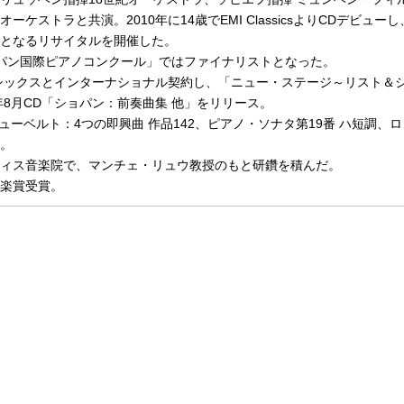
ケストラと共演。2010年に14歳でEMI ClassicsよりCDデビュー
となるリサイタルを開催した。
ショパン国際ピアノコンクール」ではファイナリストとなった。
ラシックスとインターナショナル契約し、「ニュー・ステージ～リスト＆
年8月CD「ショパン：前奏曲集 他」をリリース。
「シューベルト：4つの即興曲 作品142、ピアノ・ソナタ第19番 ハ短調、ロ
。
ィス音楽院で、マンチェ・リュウ教授のもと研鑽を積んだ。
音楽賞受賞。