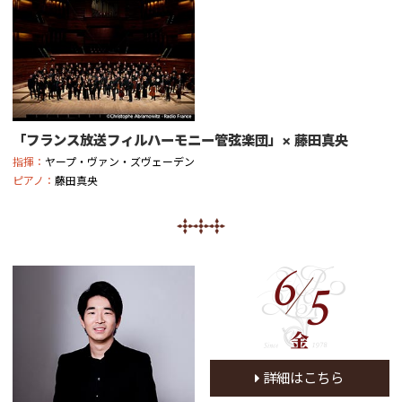
「フランス放送フィルハーモニー管弦楽団」× 藤田真央
指揮：
ヤープ・ヴァン・ズヴェーデン
ピアノ：
藤田真央
6
5
金
詳細はこちら