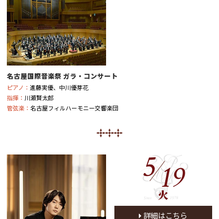
名古屋国際音楽祭 ガラ・コンサート
ピアノ：
進藤実優、中川優芽花
指揮：
川瀬賢太郎
管弦楽：
名古屋フィルハーモニー交響楽団
5
19
火
詳細はこちら