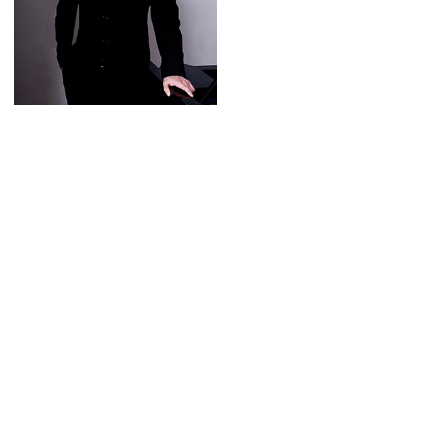
久末 航 ピアノ・リサイタル
ピアノ：
久末 航
6
21
日
詳細はこちら