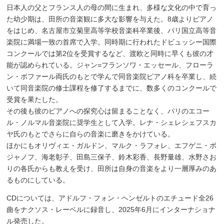
日本人の父とフランス人の母の間に生まれ、多様な文化の中で育っ
た幼少期は、田所の音楽観に多大な影響を与えた。8歳よりピアノ
をはじめ、名古屋市立菊里高等学校音楽科卒業後、パリ国立高等音
楽院に満場一致の首席で入学。同時期に行われたドビュッシー国際
コンクールでは第2位を受賞するなど、渡欧と同時に早くも彼の才
能が認められている。ジャン=フランソワ・エッセール、フローラ
ン・ボファール両氏のもとで学んで同音楽院ピアノ科を卒業し、続
いて同音楽院の修士課程を修了するまでに、数多くのコンクールで
受賞を果たした。
その後も彼のピアノへの探究心は留まることなく、パリのエコー
ル・ノルマル音楽院に奨学生として入学。レナ・シェレシェフスカ
ヤ氏のもとでさらに自らの音楽に磨きをかけている。
ほかにもオリヴィエ・ガルドン、マルク・ラフォレ、エフゲニ・ボ
ジャノフ、海老彰子、田島三保子、鈴木彩香、長野量雄、水野さお
りの各氏からも教えを受け、田所は自身の音楽をより一層厚みのあ
るものにしている。
CDについては、アドルフ・フォン・ヘンゼルトのエチュード全26
曲をナクソス・レーベルに録音し、2025年6月にインターナショナ
ル発売した。