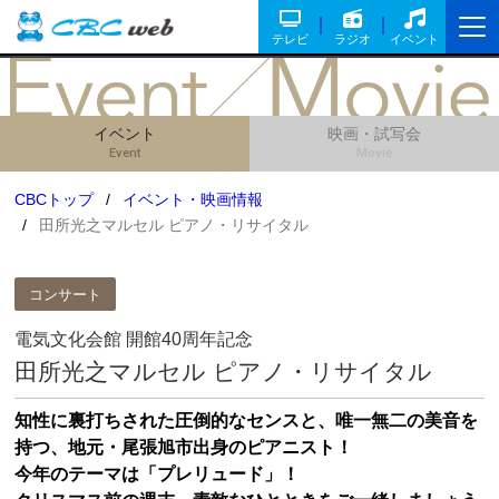
テレビ
ラジオ
イベント
イベント
映画・試写会
Event
Movie
CBCトップ
イベント・映画情報
田所光之マルセル ピアノ・リサイタル
コンサート
電気文化会館 開館40周年記念
田所光之マルセル ピアノ・リサイタル
知性に裏打ちされた圧倒的なセンスと、唯一無二の美音を
持つ、地元・尾張旭市出身のピアニスト！
今年のテーマは「プレリュード」！