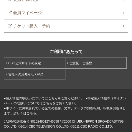
会員マイページ
チケット購入・予約
ご利用にあたって
CBC公式サイトの規定
ご意見・ご感想
皆様へのお知らせ / FAQ
●
個人情報の取扱いについてはこちらをご覧ください。
●
特定個人情報等（マイナン
バー）の取扱いについてはこちらをご覧ください。
●
本サイトに掲載されている全ての画像、文章、データの無断転用、転載をお断りし
ます。詳しくはこちら。
JASRAC許諾番号 9010248012Y45038 / ©2000 CHUBU-NIPPON BROADCASTING
CO.,LTD. ©2014 CBC TELEVISION CO.,LTD. ©2011 CBC RADIO CO.,LTD.