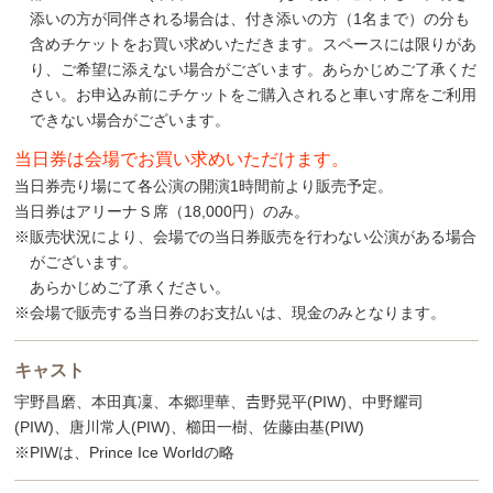
添いの方が同伴される場合は、付き添いの方（1名まで）の分も
含めチケットをお買い求めいただきます。スペースには限りがあ
り、ご希望に添えない場合がございます。あらかじめご了承くだ
さい。お申込み前にチケットをご購入されると車いす席をご利用
できない場合がございます。
当日券は会場でお買い求めいただけます。
当日券売り場にて各公演の開演1時間前より販売予定。
当日券はアリーナＳ席（18,000円）のみ。
※販売状況により、会場での当日券販売を行わない公演がある場合
がございます。
あらかじめご了承ください。
※会場で販売する当日券のお支払いは、現金のみとなります。
キャスト
宇野昌磨、本田真凜、本郷理華、𠮷野晃平(PIW)、中野耀司
(PIW)、唐川常人(PIW)、櫛田一樹、佐藤由基(PIW)
※PIWは、Prince Ice Worldの略