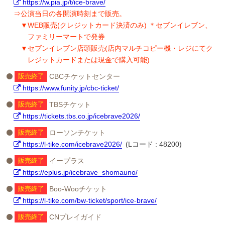
https://w.pia.jp/t/ice-brave/
⇒公演当日の各開演時刻まで販売。
▼WEB販売(クレジットカード決済のみ) ＊セブンイレブン、
ファミリーマートで発券
▼セブンイレブン店頭販売(店内マルチコピー機・レジにてク
レジットカードまたは現金で購入可能)
販売終了
CBCチケットセンター
https://www.funity.jp/cbc-ticket/
販売終了
TBSチケット
https://tickets.tbs.co.jp/icebrave2026/
販売終了
ローソンチケット
https://l-tike.com/icebrave2026/
(Lコード : 48200)
販売終了
イープラス
https://eplus.jp/icebrave_shomauno/
販売終了
Boo-Wooチケット
https://l-tike.com/bw-ticket/sport/ice-brave/
販売終了
CNプレイガイド