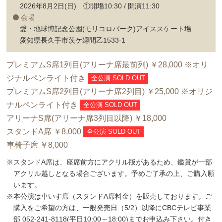
2026年8月2日(日) ①開場10:30 / 開演11:30
会場
愛・地球博記念公園(モリコロパーク)アイススケート場
愛知県長久手市茨ケ廻間乙1533-1
プレミアムS席1列目(アリーナ席最前列) ￥28,000 ※オリ
ジナルペンライト付き
全公演 SOLD OUT
プレミアムS席2列目(アリーナ席2列目) ￥25,000 ※オリジ
ナルペンライト付き
全公演 SOLD OUT
アリーナS席(アリーナ席3列目以降) ￥18,000
スタンドA席 ￥8,000
全公演 SOLD OUT
車椅子席 ￥8,000
※スタンドA席は、座席前方にアクリル版があるため、鑑賞が一部
アクリル越しとなる場合ございます。予めご了承の上、ご購入願
います。
※本公演は車いす席（スタンドA席料金）を販売しております。ご
購入をご希望の方は、一般発売日（5/2）以降にCBCテレビ事業
部 052-241-8118(平日10:00～18:00)までお申込み下さい。付き