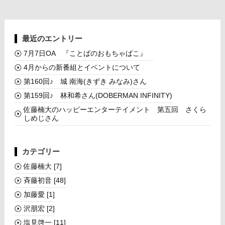
最近のエントリー
7月7日OA 『ことばのおもちゃばこ』
4月からの新番組とイベントについて
第160回♪ 城 南海(きずき みなみ)さん
第159回♪ 林和希さん(DOBERMAN INFINITY)
佐藤楠大のハッピーエンターテイメント 第五回 さくら
しめじさん
カテゴリー
佐藤楠大
[7]
斉藤初音
[48]
加藤愛
[1]
沢朋宏
[2]
塩見啓一
[11]