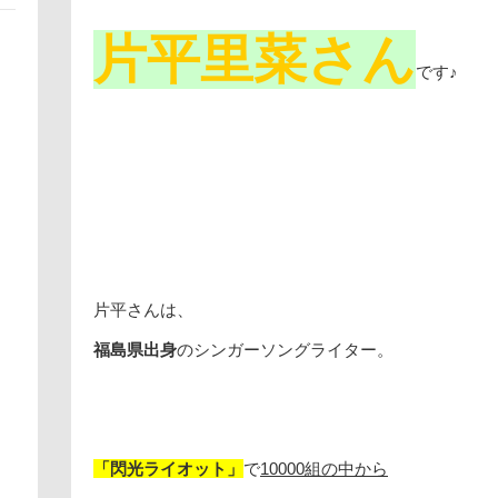
片平里菜さん
です♪
片平さんは、
福島県出身
のシンガーソングライター。
「閃光ライオット」
で
10000組の中から