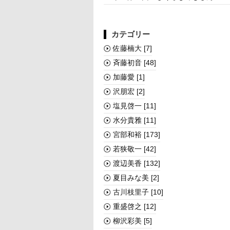
カテゴリー
佐藤楠大
[7]
斉藤初音
[48]
加藤愛
[1]
沢朋宏
[2]
塩見啓一
[11]
水分貴雅
[11]
宮部和裕
[173]
若狭敬一
[42]
渡辺美香
[132]
夏目みな美
[2]
古川枝里子
[10]
重盛啓之
[12]
柳沢彩美
[5]