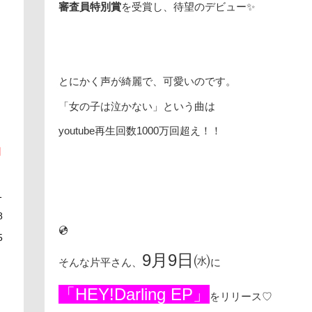
審査員特別賞
を受賞し、待望のデビュー✨
とにかく声が綺麗で、可愛いのです。
「女の子は泣かない」という曲は
youtube再生回数1000万回超え！！
日
1
8
💿
5
9月9日㈬
そんな片平さん、
に
「HEY!Darling EP」
をリリース♡