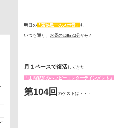
明日の
「若狭敬一のスポ音」
も
いつも通り、
お昼の12時20分
から⭐
月１ペースで復活
してきた
「山内彩加のハッピーエンターテインメント」
て
第104回
のゲストは・・・
さ
ン