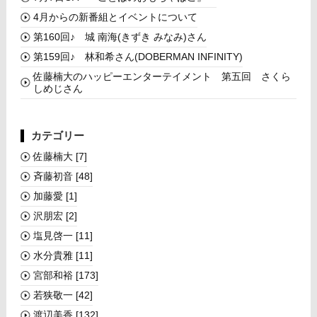
4月からの新番組とイベントについて
第160回♪ 城 南海(きずき みなみ)さん
第159回♪ 林和希さん(DOBERMAN INFINITY)
佐藤楠大のハッピーエンターテイメント 第五回 さくら
しめじさん
カテゴリー
佐藤楠大
[7]
斉藤初音
[48]
加藤愛
[1]
沢朋宏
[2]
塩見啓一
[11]
水分貴雅
[11]
宮部和裕
[173]
若狭敬一
[42]
渡辺美香
[132]