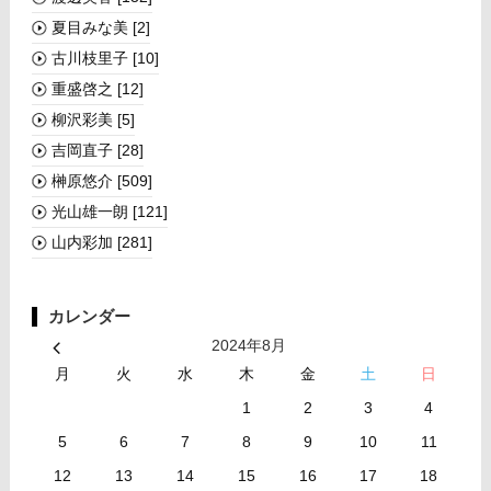
夏目みな美
[2]
古川枝里子
[10]
重盛啓之
[12]
柳沢彩美
[5]
吉岡直子
[28]
榊󠄀原悠介
[509]
光山雄一朗
[121]
山内彩加
[281]
カレンダー
2024年8月
月
火
水
木
金
土
日
1
2
3
4
5
6
7
8
9
10
11
12
13
14
15
16
17
18