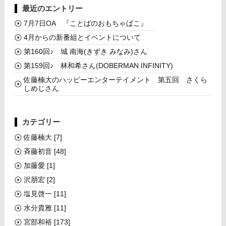
最近のエントリー
7月7日OA 『ことばのおもちゃばこ』
4月からの新番組とイベントについて
第160回♪ 城 南海(きずき みなみ)さん
第159回♪ 林和希さん(DOBERMAN INFINITY)
佐藤楠大のハッピーエンターテイメント 第五回 さくら
しめじさん
カテゴリー
佐藤楠大
[7]
斉藤初音
[48]
加藤愛
[1]
沢朋宏
[2]
塩見啓一
[11]
水分貴雅
[11]
宮部和裕
[173]