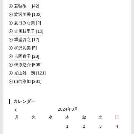
若狭敬一
[42]
渡辺美香
[132]
夏目みな美
[2]
古川枝里子
[10]
重盛啓之
[12]
柳沢彩美
[5]
吉岡直子
[28]
榊󠄀原悠介
[509]
光山雄一朗
[121]
山内彩加
[281]
カレンダー
2024年8月
月
火
水
木
金
土
日
1
2
3
4