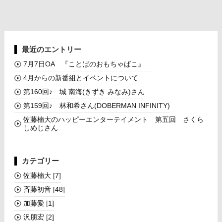
最近のエントリー
7月7日OA 『ことばのおもちゃばこ』
4月からの新番組とイベントについて
第160回♪ 城 南海(きずき みなみ)さん
第159回♪ 林和希さん(DOBERMAN INFINITY)
佐藤楠大のハッピーエンターテイメント 第五回 さくら
しめじさん
カテゴリー
佐藤楠大
[7]
斉藤初音
[48]
加藤愛
[1]
沢朋宏
[2]