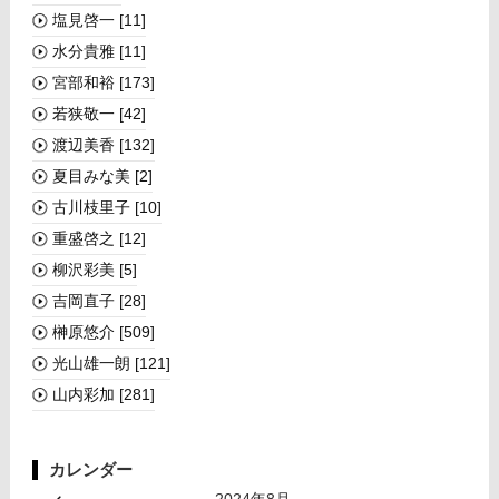
塩見啓一
[11]
水分貴雅
[11]
宮部和裕
[173]
若狭敬一
[42]
渡辺美香
[132]
夏目みな美
[2]
古川枝里子
[10]
重盛啓之
[12]
柳沢彩美
[5]
吉岡直子
[28]
榊󠄀原悠介
[509]
光山雄一朗
[121]
山内彩加
[281]
カレンダー
2024年8月