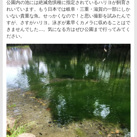
公園内の池には絶滅危惧種に指定されているハリヨが飼育さ
れいています。もう日本では岐阜・三重・滋賀の一部にしか
いない貴重な魚。せっかくなので！と思い撮影を試みたんで
すが、さすがハリヨ。泳ぎが素早くカメラに収めることはで
きませんでした…。気になる方はぜひ公園まで行ってみてく
ださい。