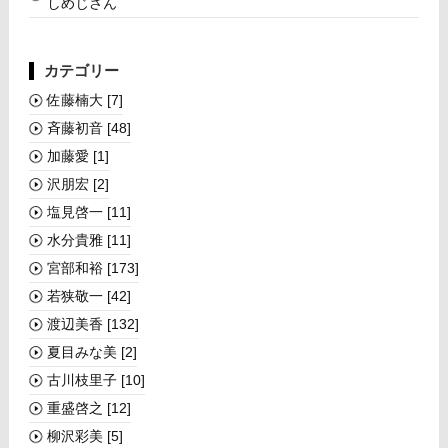
しめじさん
カテゴリー
佐藤楠大
[7]
斉藤初音
[48]
加藤愛
[1]
沢朋宏
[2]
塩見啓一
[11]
水分貴雅
[11]
宮部和裕
[173]
若狭敬一
[42]
渡辺美香
[132]
夏目みな美
[2]
古川枝里子
[10]
重盛啓之
[12]
柳沢彩美
[5]