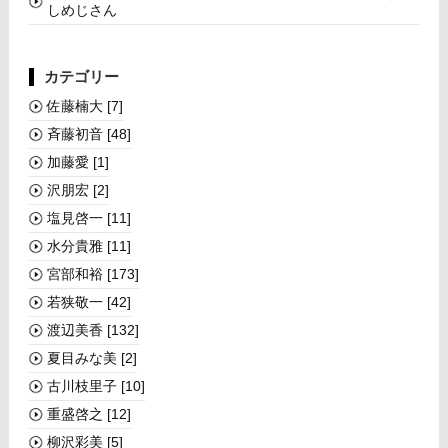
しめじさん
カテゴリー
佐藤楠大
[7]
斉藤初音
[48]
加藤愛
[1]
沢朋宏
[2]
塩見啓一
[11]
水分貴雅
[11]
宮部和裕
[173]
若狭敬一
[42]
渡辺美香
[132]
夏目みな美
[2]
古川枝里子
[10]
重盛啓之
[12]
柳沢彩美
[5]