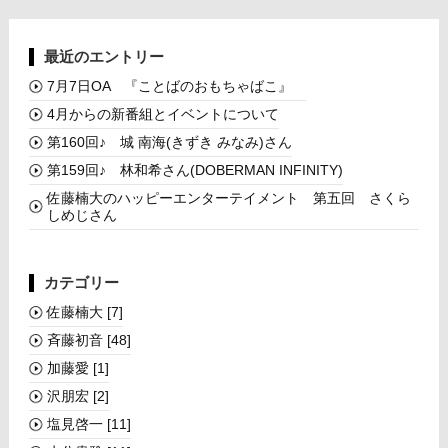
最近のエントリー
7月7日OA 『ことばのおもちゃばこ』
4月からの新番組とイベントについて
第160回♪ 城 南海(きずき みなみ)さん
第159回♪ 林和希さん(DOBERMAN INFINITY)
佐藤楠大のハッピーエンターテイメント 第五回 さくら
しめじさん
カテゴリー
佐藤楠大
[7]
斉藤初音
[48]
加藤愛
[1]
沢朋宏
[2]
塩見啓一
[11]