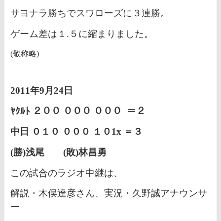
サヨナラ勝ちでスワローズに３連勝。
ゲーム差は１.５に縮まりました。
(敬称略)
2011年9月24
日
ﾔｸﾙﾄ ２００
０００
０００ ＝２
中日 ０１０ ０００ １０1x ＝３
(勝)浅尾
(敗)林昌勇
この試合のラジオ中継は、
解説・木俣達彦さん、実況・久野誠アナウンサ
ー