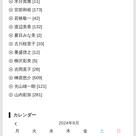
水分貴雅
[11]
宮部和裕
[173]
若狭敬一
[42]
渡辺美香
[132]
夏目みな美
[2]
古川枝里子
[10]
重盛啓之
[12]
柳沢彩美
[5]
吉岡直子
[28]
榊󠄀原悠介
[509]
光山雄一朗
[121]
山内彩加
[281]
カレンダー
2024年8月
月
火
水
木
金
土
日