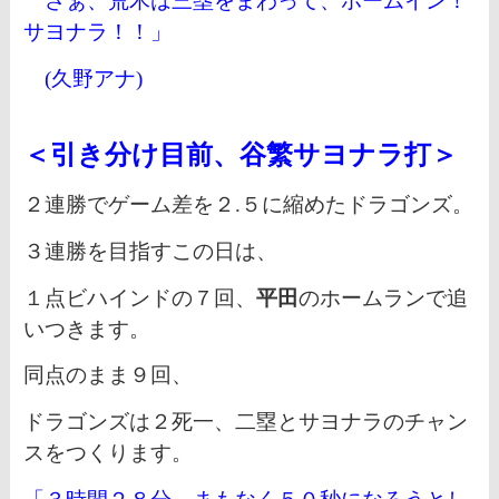
さぁ、荒木は三塁をまわって、ホームイン！
サヨナラ！！」
(久野アナ)
＜引き分け目前、谷繁サヨナラ打
＞
２連勝でゲーム差を２.５に縮めたドラゴンズ。
３連勝を目指すこの日は、
１点ビハインドの７回、
平田
のホームランで追
いつきます。
同点のまま９回、
ドラゴンズは２死一、二塁とサヨナラのチャン
スをつくります。