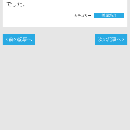
でした。
榊󠄀原悠介
前の記事へ
次の記事へ