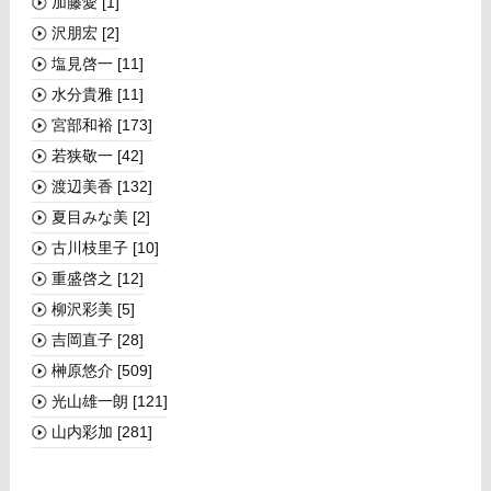
加藤愛
[1]
沢朋宏
[2]
塩見啓一
[11]
水分貴雅
[11]
宮部和裕
[173]
若狭敬一
[42]
渡辺美香
[132]
夏目みな美
[2]
古川枝里子
[10]
重盛啓之
[12]
柳沢彩美
[5]
吉岡直子
[28]
榊󠄀原悠介
[509]
光山雄一朗
[121]
山内彩加
[281]